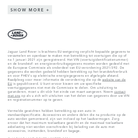
SHOW MORE
Jaguar Land Rover is krachtens EU-wetgeving verplicht bepaalde gegevens te
verzamelen en openbaar te maken met betrekking tot voertuigen die op of
na 1 januari 2021 zijn geregistreerd. Het VIN (voertuigidentificatienummer)
en de brandstof- en energieverbruiksgegevens moeten worden gedeeld met
de Europese Commissie als onderdeel van EU-verordening 2021/392. De
gegevens die worden gedeeld hebben betrekking op het brandstofverbruik
en voor PHEV's op elektrische energiegegevens en afgelegde afstand.
Raadpleeg voor meer informatie de verordening die op de
website van de
EU
is gepubliceerd. U kunt ervoor kiezen om uw specifieke
voertuiggegevens niet met de Commissie te delen. Om uitsluiting te
garanderen, moet u dit vóór het einde van maart aangeven. Neem
contact
met ons
op als u zich wilt uitsluiten van het delen van gegevens door uw VIN
en registratienummer op te geven.
Vermelde gewichten hebben betrekking op een auto in
standaardspecificatie. Accessoires en andere delen die na productie op de
auto worden gemonteerd, zijn van invloed op het laadvermogen. Zorg
ervoor dat het maximum toelaatbare gewicht en de maximaal toelaatbare
asbelasting niet worden overschreden bij belading van de auto met
accessoires, inzittenden, brandstof en bagage.