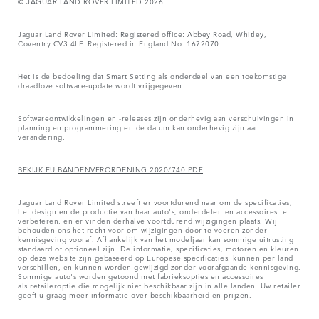
© JAGUAR LAND ROVER LIMITED 2026
Jaguar Land Rover Limited: Registered office: Abbey Road, Whitley,
Coventry CV3 4LF. Registered in England No: 1672070
Het is de bedoeling dat Smart Setting als onderdeel van een toekomstige
draadloze software-update wordt vrijgegeven.
Softwareontwikkelingen en -releases zijn onderhevig aan verschuivingen in
planning en programmering en de datum kan onderhevig zijn aan
verandering.
BEKIJK EU BANDENVERORDENING 2020/740 PDF
Jaguar Land Rover Limited streeft er voortdurend naar om de specificaties,
het design en de productie van haar auto's, onderdelen en accessoires te
verbeteren, en er vinden derhalve voortdurend wijzigingen plaats. Wij
behouden ons het recht voor om wijzigingen door te voeren zonder
kennisgeving vooraf. Afhankelijk van het modeljaar kan sommige uitrusting
standaard of optioneel zijn. De informatie, specificaties, motoren en kleuren
op deze website zijn gebaseerd op Europese specificaties, kunnen per land
verschillen, en kunnen worden gewijzigd zonder voorafgaande kennisgeving.
Sommige auto's worden getoond met fabrieksopties en accessoires
als retaileroptie die mogelijk niet beschikbaar zijn in alle landen. Uw retailer
geeft u graag meer informatie over beschikbaarheid en prijzen.