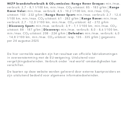
WLTP brandstofverbruik & CO₂-emissies: Range Rover Evoque:
min./max.
verbruik: 3,7 – 8,1 l/100 km, min./max. CO₂-uitstoot: 85 - 183 g/km |
Range
Rover Velar:
min./max. verbruik: 4,5 - 10,2 l/100 km, min./max. CO₂-
uitstoot: 103 - 232 g/km |
Range Rover Sport:
min./max. verbruik: 2,7 - 12,4
l/100 km, min./max. CO₂-uitstoot: 61 - 282 g/km |
Range Rover:
min./max.
verbruik: 2,7 - 12,0 l/100 km, min./max. CO₂-uitstoot: 62 – 272 g/km
|
Discovery Sport:
min./max. verbruik: 3,9 – 7,1 l/100 km, min./max. CO₂-
uitstoot: 88 - 187 g/km |
Discovery:
min./max. verbruik: 8,0 – 8,6 l/100 km,
min./max. CO₂-uitstoot: 208 - 224 g/km |
Defender:
min./max. verbruik: 6,0
- 14,8 l/100 km, min./max. CO₂-uitstoot: resp. 135 - 335 g/km | gegevens
per 24 augustus 2025
De hier vermelde waarden zijn het resultaat van officiële fabrieksmetingen
in overeenstemming met de EU-wetgeving. Uitsluitend voor
vergelijkingsdoeleinden. Verbruik onder 'real-world'-omstandigheden kan
verschillen.
De kaarten op deze website worden geleverd door externe kaartproviders en
zijn uitsluitend bedoeld voor algemene informatiedoeleinden.