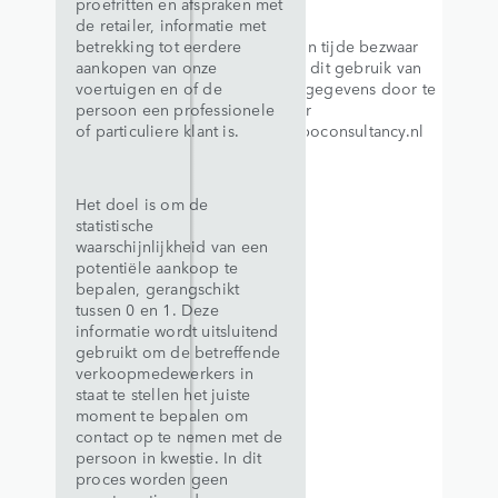
proefritten en afspraken met
de retailer, informatie met
betrekking tot eerdere
U kunt te allen tijde bezwaar
aankopen van onze
maken tegen dit gebruik van
voertuigen en of de
uw persoonsgegevens door te
persoon een professionele
schrijven naar
of particuliere klant is.
j.martens@dpoconsultancy.nl
Het doel is om de
statistische
waarschijnlijkheid van een
potentiële aankoop te
bepalen, gerangschikt
tussen 0 en 1. Deze
informatie wordt uitsluitend
gebruikt om de betreffende
verkoopmedewerkers in
staat te stellen het juiste
moment te bepalen om
contact op te nemen met de
persoon in kwestie. In dit
proces worden geen