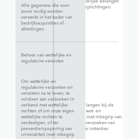
Legitieme zakelijke belangen
Alle gegevens die voor
Wettelijke verplichtingen
zover nodig worden
verwerkt in het kader van
bedrijfsacquisities of -
afstotingen.
Beheer van wettelijke en
regulatoire vereisten
Om wettelijke en
regulatoire verzoeken en
vereisten na te leven, te
voldoen aan verzoeken in
verband met wettelijke
Legitieme belangen bij de
rechten of om onze eigen
naleving van wet- en
wettelijke rechten te
regelgeving, met inbegrip van
verdedigen, of ter
reageren op verzoeken van
preventie/opsporing van
regelgevende instanties
criminaliteit (met inbegrip