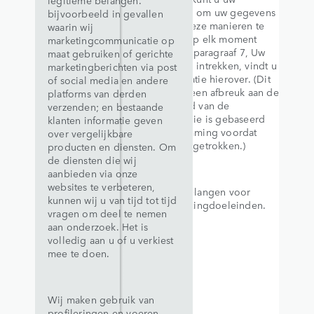
legitieme belangen.
toestemming om uw gegevens
bijvoorbeeld in gevallen
op elk van deze manieren te
waarin wij
gebruiken, op elk moment
marketingcommunicatie op
intrekken. In paragraaf 7, Uw
maat gebruiken of gerichte
toestemming intrekken, vindt u
marketingberichten via post
meer informatie hierover. (Dit
of social media en andere
recht doet geen afbreuk aan de
platforms van derden
wetmatigheid van de
verzenden; en bestaande
verwerking die is gebaseerd
klanten informatie geven
op de instemming voordat
over vergelijkbare
deze werd ingetrokken.)
producten en diensten. Om
de diensten die wij
aanbieden via onze
websites te verbeteren,
Legitieme belangen voor
kunnen wij u van tijd tot tijd
direct-marketingdoeleinden.
vragen om deel te nemen
aan onderzoek. Het is
volledig aan u of u verkiest
mee te doen.
Wij maken gebruik van
profileringen en voeren