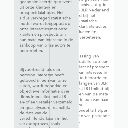
geanonimiseerde gegevens
te sturen: gerechtvaardigde
uit onze klanten- en
belangen van JLR Nederland
prospectdatabases. Het
en JLR Limited bij het
aldus verkregen statistische
uitvoeren van statische
model wordt toegepast op
analyses van klantinteracties
onze interacties met onze
om haar producten en
klanten en prospects om
processen te verbeteren.
hun mate van interesse in de
aankoop van onze auto’s te
beoordelen.
Voor de toepassing van
statistische modellen op een
individuele klant of prospect
Bijvoorbeeld: als een
om de mate van interesse in
persoon interesse heeft
een aankoop te beoordelen:
getoond in een van onze
Legitieme belangen van JLR
auto’s, wordt beperkte en
Nederland en JLR Limited bij
objectieve informatie over
het beoordelen van de mate
diens interacties met JLR
van interesse in een van haar
en/of een retailer verzameld
voertuigen om
en geanalyseerd, namelijk:
verkooppersoneel te helpen
de data van de
bij het bepalen van passende
verschillende fasen in het
vervolgacties.
verkoopproces, zoals