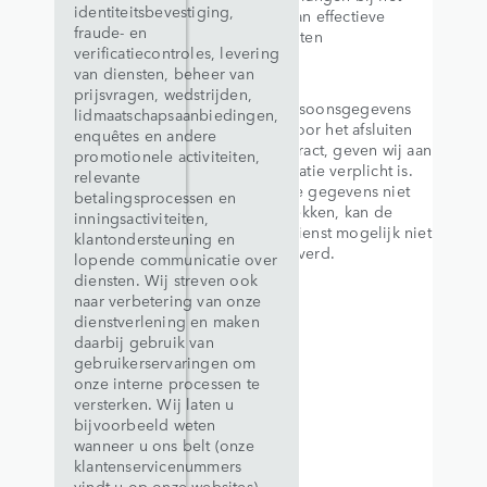
identiteitsbevestiging,
aanbieden van effectieve
fraude- en
websitediensten
verificatiecontroles, levering
van diensten, beheer van
prijsvragen, wedstrijden,
Wanneer persoonsgegevens
lidmaatschapsaanbiedingen,
vereist zijn voor het afsluiten
enquêtes en andere
van een contract, geven wij aan
promotionele activiteiten,
welke informatie verplicht is.
relevante
Mocht u deze gegevens niet
betalingsprocessen en
willen verstrekken, kan de
inningsactiviteiten,
gevraagde dienst mogelijk niet
klantondersteuning en
worden geleverd.
lopende communicatie over
diensten. Wij streven ook
naar verbetering van onze
dienstverlening en maken
daarbij gebruik van
gebruikerservaringen om
onze interne processen te
versterken. Wij laten u
bijvoorbeeld weten
wanneer u ons belt (onze
klantenservicenummers
vindt u op onze websites)