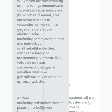
Wij vragen uw toestemming
om marketingcommunicatie
via elektronische middelen
(bijvoorbeeld e-mail, sms
enzovoort) naar u te
verzenden en kunnen uw
gegevens delen voor
elektronische
marketingcommunicatie met
ons netwerk van
onafhankelijke derden,
wanneer u hiervoor
toestemming verleent. Wij
voldoen ook aan
cookieverplichtingen in
gevallen waarin wij
gebruikmaken van cookies
op onze website.
Toestemming
Opmerking: wanneer wij op
Andere
basis van uw toestemming
marketingactiviteiten vinden
persoonsgegevens
plaats afhankelijk van
verzamelen, kunt u uw