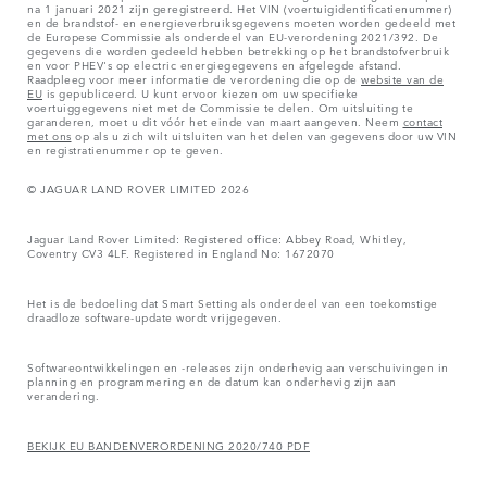
na 1 januari 2021 zijn geregistreerd. Het VIN (voertuigidentificatienummer)
en de brandstof- en energieverbruiksgegevens moeten worden gedeeld met
de Europese Commissie als onderdeel van EU-verordening 2021/392. De
gegevens die worden gedeeld hebben betrekking op het brandstofverbruik
en voor PHEV's op electric energiegegevens en afgelegde afstand.
Raadpleeg voor meer informatie de verordening die op de
website van de
EU
is gepubliceerd. U kunt ervoor kiezen om uw specifieke
voertuiggegevens niet met de Commissie te delen. Om uitsluiting te
garanderen, moet u dit vóór het einde van maart aangeven. Neem
contact
met ons
op als u zich wilt uitsluiten van het delen van gegevens door uw VIN
en registratienummer op te geven.
© JAGUAR LAND ROVER LIMITED 2026
Jaguar Land Rover Limited: Registered office: Abbey Road, Whitley,
Coventry CV3 4LF. Registered in England No: 1672070
Het is de bedoeling dat Smart Setting als onderdeel van een toekomstige
draadloze software-update wordt vrijgegeven.
Softwareontwikkelingen en -releases zijn onderhevig aan verschuivingen in
planning en programmering en de datum kan onderhevig zijn aan
verandering.
BEKIJK EU BANDENVERORDENING 2020/740 PDF