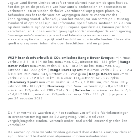
Jaguar Land Rover Limited streeft er voortdurend naar om de specificaties,
het design en de productie van haar auto's, onderdelen en accessoires te
verbeteren, en er vinden derhalve voortdurend wijzigingen plaats. Wij
behouden ons het recht voor om wijzigingen door te voeren zonder
kennisgeving vooraf. Afhankelijk van het modeljaar kan sommige uitrusting
standaard of optioneel zijn. De informatie, specificaties, motoren en kleuren
op deze website zijn gebaseerd op Europese specificaties, kunnen per land
verschillen, en kunnen worden gewijzigd zonder voorafgaande kennisgeving.
Sommige auto's worden getoond met fabrieksopties en accessoires
als retaileroptie die mogelijk niet beschikbaar zijn in alle landen. Uw retailer
geeft u graag meer informatie over beschikbaarheid en prijzen.
WLTP brandstofverbruik & CO₂-emissies: Range Rover Evoque:
min./max.
verbruik: 3,7 – 8,1 l/100 km, min./max. CO₂-uitstoot: 85 - 183 g/km |
Range
Rover Velar:
min./max. verbruik: 4,5 - 10,2 l/100 km, min./max. CO₂-
uitstoot: 103 - 232 g/km |
Range Rover Sport:
min./max. verbruik: 2,7 - 12,4
l/100 km, min./max. CO₂-uitstoot: 61 - 282 g/km |
Range Rover:
min./max.
verbruik: 2,7 - 12,0 l/100 km, min./max. CO₂-uitstoot: 62 – 272 g/km
|
Discovery Sport:
min./max. verbruik: 3,9 – 7,1 l/100 km, min./max. CO₂-
uitstoot: 88 - 187 g/km |
Discovery:
min./max. verbruik: 8,0 – 8,6 l/100 km,
min./max. CO₂-uitstoot: 208 - 224 g/km |
Defender:
min./max. verbruik: 6,0
- 14,8 l/100 km, min./max. CO₂-uitstoot: resp. 135 - 335 g/km | gegevens
per 24 augustus 2025
De hier vermelde waarden zijn het resultaat van officiële fabrieksmetingen
in overeenstemming met de EU-wetgeving. Uitsluitend voor
vergelijkingsdoeleinden. Verbruik onder 'real-world'-omstandigheden kan
verschillen.
De kaarten op deze website worden geleverd door externe kaartproviders en
zijn uitsluitend bedoeld voor algemene informatiedoeleinden.