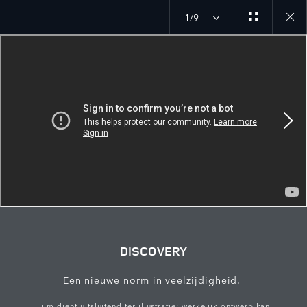
1/9
Close
galler
DISCOVERY
Een nieuwe norm in veelzijdigheid.
Film dient uitsluitend ter illustratie; werkelijk ontwerp kan