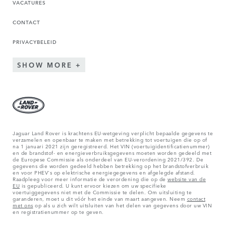
VACATURES
CONTACT
PRIVACYBELEID
SHOW MORE
Jaguar Land Rover is krachtens EU-wetgeving verplicht bepaalde gegevens te
verzamelen en openbaar te maken met betrekking tot voertuigen die op of
na 1 januari 2021 zijn geregistreerd. Het VIN (voertuigidentificatienummer)
en de brandstof- en energieverbruiksgegevens moeten worden gedeeld met
de Europese Commissie als onderdeel van EU-verordening 2021/392. De
gegevens die worden gedeeld hebben betrekking op het brandstofverbruik
en voor PHEV's op elektrische energiegegevens en afgelegde afstand.
Raadpleeg voor meer informatie de verordening die op de
website van de
EU
is gepubliceerd. U kunt ervoor kiezen om uw specifieke
voertuiggegevens niet met de Commissie te delen. Om uitsluiting te
garanderen, moet u dit vóór het einde van maart aangeven. Neem
contact
met ons
op als u zich wilt uitsluiten van het delen van gegevens door uw VIN
en registratienummer op te geven.