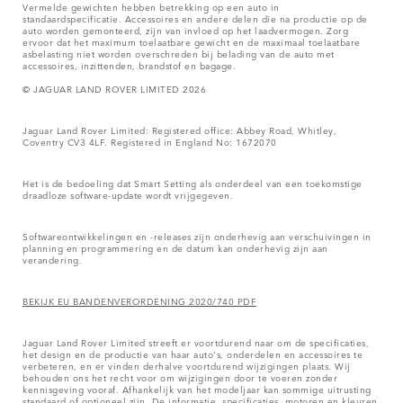
Vermelde gewichten hebben betrekking op een auto in
standaardspecificatie. Accessoires en andere delen die na productie op de
auto worden gemonteerd, zijn van invloed op het laadvermogen. Zorg
ervoor dat het maximum toelaatbare gewicht en de maximaal toelaatbare
asbelasting niet worden overschreden bij belading van de auto met
accessoires, inzittenden, brandstof en bagage.
© JAGUAR LAND ROVER LIMITED 2026
Jaguar Land Rover Limited: Registered office: Abbey Road, Whitley,
Coventry CV3 4LF. Registered in England No: 1672070
Het is de bedoeling dat Smart Setting als onderdeel van een toekomstige
draadloze software-update wordt vrijgegeven.
Softwareontwikkelingen en -releases zijn onderhevig aan verschuivingen in
planning en programmering en de datum kan onderhevig zijn aan
verandering.
BEKIJK EU BANDENVERORDENING 2020/740 PDF
Jaguar Land Rover Limited streeft er voortdurend naar om de specificaties,
het design en de productie van haar auto's, onderdelen en accessoires te
verbeteren, en er vinden derhalve voortdurend wijzigingen plaats. Wij
behouden ons het recht voor om wijzigingen door te voeren zonder
kennisgeving vooraf. Afhankelijk van het modeljaar kan sommige uitrusting
standaard of optioneel zijn. De informatie, specificaties, motoren en kleuren