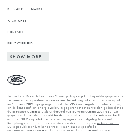
KIES ANDERE MARKT
VACATURES
CONTACT
PRIVACYBELEID
SHOW MORE
Jaguar Land Rover is krachtens EU-wetgeving verplicht bepaalde gegevens te
verzamelen en openbaar te maken met betrekking tot voertuigen die op of
na 1 januari 2021 zijn geregistreerd. Het VIN (voertuigidentificatienummer)
en de brandstof- en energieverbruiksgegevens moeten worden gedeeld met
de Europese Commissie als onderdeel van EU-verordening 2021/392. De
gegevens die worden gedeeld hebben betrekking op het brandstofverbruik
en voor PHEV's op elektrische energiegegevens en afgelegde afstand.
Raadpleeg voor meer informatie de verordening die op de
website van de
EU
is gepubliceerd. U kunt ervoor kiezen om uw specifieke
voertuiggegevens niet met de Commissie te delen. Om uitsluiting te