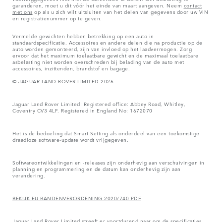
garanderen, moet u dit vóór het einde van maart aangeven. Neem
contact
met ons
op als u zich wilt uitsluiten van het delen van gegevens door uw VIN
en registratienummer op te geven.
Vermelde gewichten hebben betrekking op een auto in
standaardspecificatie. Accessoires en andere delen die na productie op de
auto worden gemonteerd, zijn van invloed op het laadvermogen. Zorg
ervoor dat het maximum toelaatbare gewicht en de maximaal toelaatbare
asbelasting niet worden overschreden bij belading van de auto met
accessoires, inzittenden, brandstof en bagage.
© JAGUAR LAND ROVER LIMITED 2026
Jaguar Land Rover Limited: Registered office: Abbey Road, Whitley,
Coventry CV3 4LF. Registered in England No: 1672070
Het is de bedoeling dat Smart Setting als onderdeel van een toekomstige
draadloze software-update wordt vrijgegeven.
Softwareontwikkelingen en -releases zijn onderhevig aan verschuivingen in
planning en programmering en de datum kan onderhevig zijn aan
verandering.
BEKIJK EU BANDENVERORDENING 2020/740 PDF
Jaguar Land Rover Limited streeft er voortdurend naar om de specificaties,