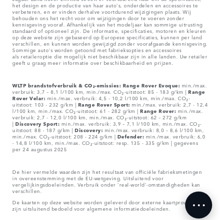
het design en de productie van haar auto's, onderdelen en accessoires te
verbeteren, en er vinden derhalve voortdurend wijzigingen plaats. Wij
behouden ons het recht voor om wijzigingen door te voeren zonder
kennisgeving vooraf. Afhankelijk van het modeljaar kan sommige uitrusting
standaard of optioneel zijn. De informatie, specificaties, motoren en kleuren
op deze website zijn gebaseerd op Europese specificaties, kunnen per land
verschillen, en kunnen worden gewijzigd zonder voorafgaande kennisgeving.
Sommige auto's worden getoond met fabrieksopties en accessoires
als retaileroptie die mogelijk niet beschikbaar zijn in alle landen. Uw retailer
geeft u graag meer informatie over beschikbaarheid en prijzen.
WLTP brandstofverbruik & CO₂-emissies: Range Rover Evoque:
min./max.
verbruik: 3,7 – 8,1 l/100 km, min./max. CO₂-uitstoot: 85 - 183 g/km |
Range
Rover Velar:
min./max. verbruik: 4,5 - 10,2 l/100 km, min./max. CO₂-
uitstoot: 103 - 232 g/km |
Range Rover Sport:
min./max. verbruik: 2,7 - 12,4
l/100 km, min./max. CO₂-uitstoot: 61 - 282 g/km |
Range Rover:
min./max.
verbruik: 2,7 - 12,0 l/100 km, min./max. CO₂-uitstoot: 62 – 272 g/km
|
Discovery Sport:
min./max. verbruik: 3,9 – 7,1 l/100 km, min./max. CO₂-
uitstoot: 88 - 187 g/km |
Discovery:
min./max. verbruik: 8,0 – 8,6 l/100 km,
min./max. CO₂-uitstoot: 208 - 224 g/km |
Defender:
min./max. verbruik: 6,0
- 14,8 l/100 km, min./max. CO₂-uitstoot: resp. 135 - 335 g/km | gegevens
per 24 augustus 2025
De hier vermelde waarden zijn het resultaat van officiële fabrieksmetingen
in overeenstemming met de EU-wetgeving. Uitsluitend voor
vergelijkingsdoeleinden. Verbruik onder 'real-world'-omstandigheden kan
verschillen.
De kaarten op deze website worden geleverd door externe kaartproviders en
zijn uitsluitend bedoeld voor algemene informatiedoeleinden.