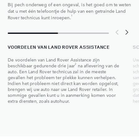
Bij pech onderweg of een ongeval, is het goed om te weten
dat u met één telefoontje de hulp van een getrainde Land
1
Rover technicus kunt inroepen.
VOORDELEN VAN LAND ROVER ASSISTANCE
S
De voordelen van Land Rover Assistance zijn
Uw
2
beschikbaar gedurende drie jaar
na aflevering van de
sc
auto. Een Land Rover technicus zal in de meeste
sc
gevallen het probleem ter plekke kunnen verhelpen.
sa
Indien het probleem niet direct kan worden opgelost,
gec
brengen wij uw auto naar uw Land Rover retailer. In
gr
sommige gevallen kunt u in aanmerking komen voor
da
extra diensten, zoals autohuur.
her