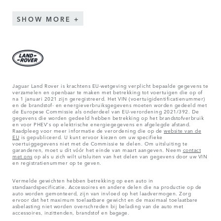
SHOW MORE
Jaguar Land Rover is krachtens EU-wetgeving verplicht bepaalde gegevens te
verzamelen en openbaar te maken met betrekking tot voertuigen die op of
na 1 januari 2021 zijn geregistreerd. Het VIN (voertuigidentificatienummer)
en de brandstof- en energieverbruiksgegevens moeten worden gedeeld met
de Europese Commissie als onderdeel van EU-verordening 2021/392. De
gegevens die worden gedeeld hebben betrekking op het brandstofverbruik
en voor PHEV's op elektrische energiegegevens en afgelegde afstand.
Raadpleeg voor meer informatie de verordening die op de
website van de
EU
is gepubliceerd. U kunt ervoor kiezen om uw specifieke
voertuiggegevens niet met de Commissie te delen. Om uitsluiting te
garanderen, moet u dit vóór het einde van maart aangeven. Neem
contact
met ons
op als u zich wilt uitsluiten van het delen van gegevens door uw VIN
en registratienummer op te geven.
Vermelde gewichten hebben betrekking op een auto in
standaardspecificatie. Accessoires en andere delen die na productie op de
auto worden gemonteerd, zijn van invloed op het laadvermogen. Zorg
ervoor dat het maximum toelaatbare gewicht en de maximaal toelaatbare
asbelasting niet worden overschreden bij belading van de auto met
accessoires, inzittenden, brandstof en bagage.