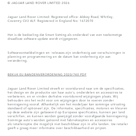
© JAGUAR LAND ROVER LIMITED 2026
Jaguar Land Rover Limited: Registered office: Abbey Road, Whitley,
Coventry CV3 4LF. Registered in England No: 1672070
Het is de bedoeling dat Smart Setting als onderdeel van een toekomstige
draadloze software-update wordt vrijgegeven.
Softwareontwikkelingen en -releases zijn onderhevig aan verschuivingen in
planning en programmering en de datum kan onderhevig zijn aan
verandering.
BEKIJK EU BANDENVERORDENING 2020/740 PDF
Jaguar Land Rover Limited streeft er voortdurend naar om de specificaties,
het design en de productie van haar auto's, onderdelen en accessoires te
verbeteren, en er vinden derhalve voortdurend wijzigingen plaats. Wij
behouden ons het recht voor om wijzigingen door te voeren zonder
kennisgeving vooraf. Afhankelijk van het modeljaar kan sommige uitrusting
standaard of optioneel zijn. De informatie, specificaties, motoren en kleuren
op deze website zijn gebaseerd op Europese specificaties, kunnen per land
verschillen, en kunnen worden gewijzigd zonder voorafgaande kennisgeving.
Sommige auto's worden getoond met fabrieksopties en accessoires
als retaileroptie die mogelijk niet beschikbaar zijn in alle landen. Uw retailer
geeft u graag meer informatie over beschikbaarheid en prijzen.