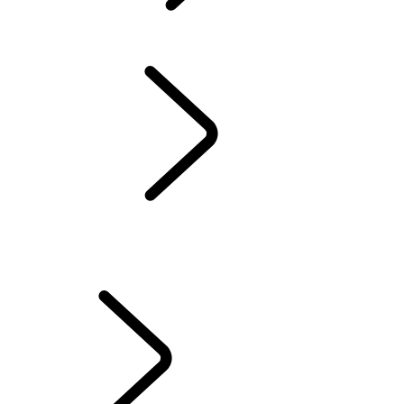
CONTACT
BLUETOOTH
HANDLEIDINGEN & INSTRUCTIEBOEKJES
ONS PROGRAMMA SUV'S MET HYBRIDE, BENZINE OF EURO 6
DIESEL
ORIGINELE ONDERDELEN
ACCESSOIRES
WINTERCHECK
WLTP
GARANTIE EN ASSISTANCE