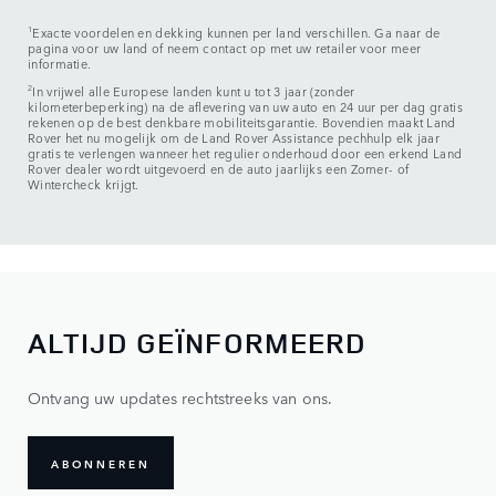
1
Exacte voordelen en dekking kunnen per land verschillen. Ga naar de
pagina voor uw land of neem contact op met uw retailer voor meer
informatie.
2
In vrijwel alle Europese landen kunt u tot 3 jaar (zonder
kilometerbeperking) na de aflevering van uw auto en 24 uur per dag gratis
rekenen op de best denkbare mobiliteitsgarantie. Bovendien maakt Land
Rover het nu mogelijk om de Land Rover Assistance pechhulp elk jaar
gratis te verlengen wanneer het regulier onderhoud door een erkend Land
Rover dealer wordt uitgevoerd en de auto jaarlijks een Zomer- of
Wintercheck krijgt.
ALTIJD GEÏNFORMEERD
Ontvang uw updates rechtstreeks van ons.
ABONNEREN