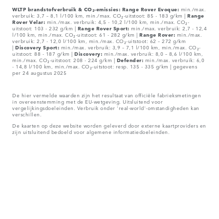
WLTP brandstofverbruik & CO₂-emissies: Range Rover Evoque:
min./max.
verbruik: 3,7 – 8,1 l/100 km, min./max. CO₂-uitstoot: 85 - 183 g/km |
Range
Rover Velar:
min./max. verbruik: 4,5 - 10,2 l/100 km, min./max. CO₂-
uitstoot: 103 - 232 g/km |
Range Rover Sport:
min./max. verbruik: 2,7 - 12,4
l/100 km, min./max. CO₂-uitstoot: 61 - 282 g/km |
Range Rover:
min./max.
verbruik: 2,7 - 12,0 l/100 km, min./max. CO₂-uitstoot: 62 – 272 g/km
|
Discovery Sport:
min./max. verbruik: 3,9 – 7,1 l/100 km, min./max. CO₂-
uitstoot: 88 - 187 g/km |
Discovery:
min./max. verbruik: 8,0 – 8,6 l/100 km,
min./max. CO₂-uitstoot: 208 - 224 g/km |
Defender:
min./max. verbruik: 6,0
- 14,8 l/100 km, min./max. CO₂-uitstoot: resp. 135 - 335 g/km | gegevens
per 24 augustus 2025
De hier vermelde waarden zijn het resultaat van officiële fabrieksmetingen
in overeenstemming met de EU-wetgeving. Uitsluitend voor
vergelijkingsdoeleinden. Verbruik onder 'real-world'-omstandigheden kan
verschillen.
De kaarten op deze website worden geleverd door externe kaartproviders en
zijn uitsluitend bedoeld voor algemene informatiedoeleinden.