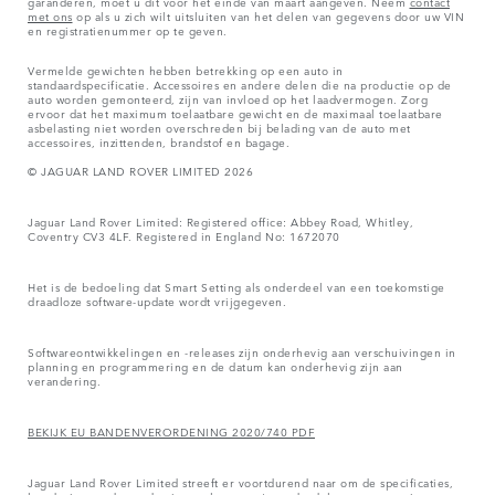
garanderen, moet u dit vóór het einde van maart aangeven. Neem
contact
met ons
op als u zich wilt uitsluiten van het delen van gegevens door uw VIN
en registratienummer op te geven.
Vermelde gewichten hebben betrekking op een auto in
standaardspecificatie. Accessoires en andere delen die na productie op de
auto worden gemonteerd, zijn van invloed op het laadvermogen. Zorg
ervoor dat het maximum toelaatbare gewicht en de maximaal toelaatbare
asbelasting niet worden overschreden bij belading van de auto met
accessoires, inzittenden, brandstof en bagage.
© JAGUAR LAND ROVER LIMITED 2026
Jaguar Land Rover Limited: Registered office: Abbey Road, Whitley,
Coventry CV3 4LF. Registered in England No: 1672070
Het is de bedoeling dat Smart Setting als onderdeel van een toekomstige
draadloze software-update wordt vrijgegeven.
Softwareontwikkelingen en -releases zijn onderhevig aan verschuivingen in
planning en programmering en de datum kan onderhevig zijn aan
verandering.
BEKIJK EU BANDENVERORDENING 2020/740 PDF
Jaguar Land Rover Limited streeft er voortdurend naar om de specificaties,