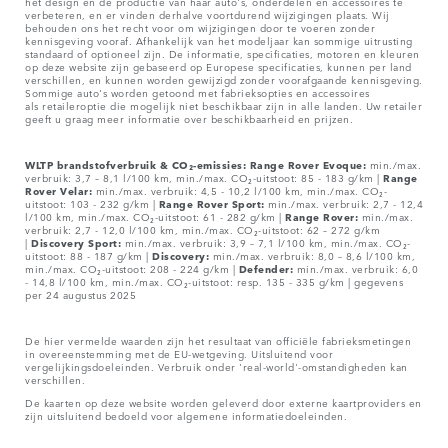
het design en de productie van haar auto's, onderdelen en accessoires te
verbeteren, en er vinden derhalve voortdurend wijzigingen plaats. Wij
behouden ons het recht voor om wijzigingen door te voeren zonder
kennisgeving vooraf. Afhankelijk van het modeljaar kan sommige uitrusting
standaard of optioneel zijn. De informatie, specificaties, motoren en kleuren
op deze website zijn gebaseerd op Europese specificaties, kunnen per land
verschillen, en kunnen worden gewijzigd zonder voorafgaande kennisgeving.
Sommige auto's worden getoond met fabrieksopties en accessoires
als retaileroptie die mogelijk niet beschikbaar zijn in alle landen. Uw retailer
geeft u graag meer informatie over beschikbaarheid en prijzen.
WLTP brandstofverbruik & CO₂-emissies: Range Rover Evoque:
min./max.
verbruik: 3,7 – 8,1 l/100 km, min./max. CO₂-uitstoot: 85 - 183 g/km |
Range
Rover Velar:
min./max. verbruik: 4,5 - 10,2 l/100 km, min./max. CO₂-
uitstoot: 103 - 232 g/km |
Range Rover Sport:
min./max. verbruik: 2,7 - 12,4
l/100 km, min./max. CO₂-uitstoot: 61 - 282 g/km |
Range Rover:
min./max.
verbruik: 2,7 - 12,0 l/100 km, min./max. CO₂-uitstoot: 62 – 272 g/km
|
Discovery Sport:
min./max. verbruik: 3,9 – 7,1 l/100 km, min./max. CO₂-
uitstoot: 88 - 187 g/km |
Discovery:
min./max. verbruik: 8,0 – 8,6 l/100 km,
min./max. CO₂-uitstoot: 208 - 224 g/km |
Defender:
min./max. verbruik: 6,0
- 14,8 l/100 km, min./max. CO₂-uitstoot: resp. 135 - 335 g/km | gegevens
per 24 augustus 2025
De hier vermelde waarden zijn het resultaat van officiële fabrieksmetingen
in overeenstemming met de EU-wetgeving. Uitsluitend voor
vergelijkingsdoeleinden. Verbruik onder 'real-world'-omstandigheden kan
verschillen.
De kaarten op deze website worden geleverd door externe kaartproviders en
zijn uitsluitend bedoeld voor algemene informatiedoeleinden.