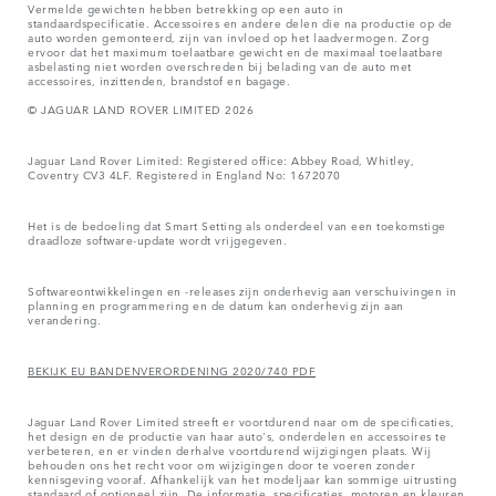
Vermelde gewichten hebben betrekking op een auto in
standaardspecificatie. Accessoires en andere delen die na productie op de
auto worden gemonteerd, zijn van invloed op het laadvermogen. Zorg
ervoor dat het maximum toelaatbare gewicht en de maximaal toelaatbare
asbelasting niet worden overschreden bij belading van de auto met
accessoires, inzittenden, brandstof en bagage.
© JAGUAR LAND ROVER LIMITED 2026
Jaguar Land Rover Limited: Registered office: Abbey Road, Whitley,
Coventry CV3 4LF. Registered in England No: 1672070
Het is de bedoeling dat Smart Setting als onderdeel van een toekomstige
draadloze software-update wordt vrijgegeven.
Softwareontwikkelingen en -releases zijn onderhevig aan verschuivingen in
planning en programmering en de datum kan onderhevig zijn aan
verandering.
BEKIJK EU BANDENVERORDENING 2020/740 PDF
Jaguar Land Rover Limited streeft er voortdurend naar om de specificaties,
het design en de productie van haar auto's, onderdelen en accessoires te
verbeteren, en er vinden derhalve voortdurend wijzigingen plaats. Wij
behouden ons het recht voor om wijzigingen door te voeren zonder
kennisgeving vooraf. Afhankelijk van het modeljaar kan sommige uitrusting
standaard of optioneel zijn. De informatie, specificaties, motoren en kleuren