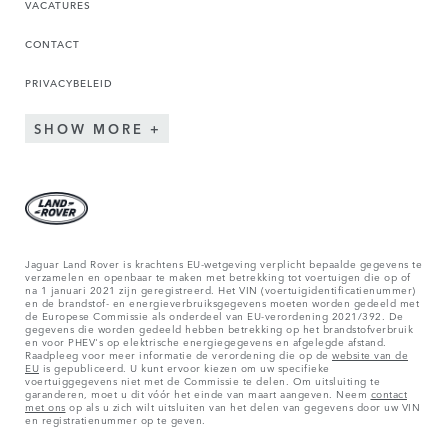
VACATURES
CONTACT
PRIVACYBELEID
SHOW MORE
Jaguar Land Rover is krachtens EU-wetgeving verplicht bepaalde gegevens te
verzamelen en openbaar te maken met betrekking tot voertuigen die op of
na 1 januari 2021 zijn geregistreerd. Het VIN (voertuigidentificatienummer)
en de brandstof- en energieverbruiksgegevens moeten worden gedeeld met
de Europese Commissie als onderdeel van EU-verordening 2021/392. De
gegevens die worden gedeeld hebben betrekking op het brandstofverbruik
en voor PHEV's op elektrische energiegegevens en afgelegde afstand.
Raadpleeg voor meer informatie de verordening die op de
website van de
EU
is gepubliceerd. U kunt ervoor kiezen om uw specifieke
voertuiggegevens niet met de Commissie te delen. Om uitsluiting te
garanderen, moet u dit vóór het einde van maart aangeven. Neem
contact
met ons
op als u zich wilt uitsluiten van het delen van gegevens door uw VIN
en registratienummer op te geven.