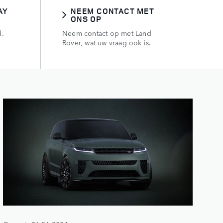
AY
NEEM CONTACT MET
ONS OP
d.
Neem contact op met Land
Rover, wat uw vraag ook is.