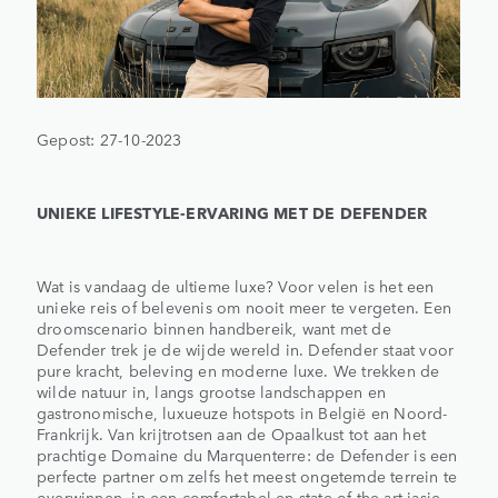
Gepost: 27-10-2023
UNIEKE LIFESTYLE-ERVARING MET DE DEFENDER
Wat is vandaag de ultieme luxe? Voor velen is het een
unieke reis of belevenis om nooit meer te vergeten. Een
droomscenario binnen handbereik, want met de
Defender trek je de wijde wereld in. Defender staat voor
pure kracht, beleving en moderne luxe. We trekken de
wilde natuur in, langs grootse landschappen en
gastronomische, luxueuze hotspots in België en Noord-
Frankrijk. Van krijtrotsen aan de Opaalkust tot aan het
prachtige Domaine du Marquenterre: de Defender is een
perfecte partner om zelfs het meest ongetemde terrein te
overwinnen, in een comfortabel en state-of-the-art jasje.