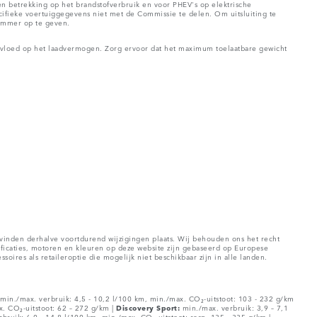
etrekking op het brandstofverbruik en voor PHEV's op elektrische
ifieke voertuiggegevens niet met de Commissie te delen. Om uitsluiting te
nummer op te geven.
nvloed op het laadvermogen. Zorg ervoor dat het maximum toelaatbare gewicht
r vinden derhalve voortdurend wijzigingen plaats. Wij behouden ons het recht
ificaties, motoren en kleuren op deze website zijn gebaseerd op Europese
res als retaileroptie die mogelijk niet beschikbaar zijn in alle landen.
min./max. verbruik: 4,5 - 10,2 l/100 km, min./max. CO₂-uitstoot: 103 - 232 g/km
x. CO₂-uitstoot: 62 – 272 g/km |
Discovery Sport:
min./max. verbruik: 3,9 – 7,1
bruik: 6,0 - 14,8 l/100 km, min./max. CO₂-uitstoot: resp. 135 - 335 g/km |