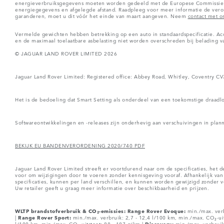
energieverbruiksgegevens moeten worden gedeeld met de Europese Commissie a
energiegegevens en afgelegde afstand. Raadpleeg voor meer informatie de ver
garanderen, moet u dit vóór het einde van maart aangeven. Neem
contact met o
Vermelde gewichten hebben betrekking op een auto in standaardspecificatie. Ac
en de maximaal toelaatbare asbelasting niet worden overschreden bij belading va
© JAGUAR LAND ROVER LIMITED 2026
Jaguar Land Rover Limited: Registered office: Abbey Road, Whitley, Coventry C
Het is de bedoeling dat Smart Setting als onderdeel van een toekomstige draadl
Softwareontwikkelingen en -releases zijn onderhevig aan verschuivingen in pla
BEKIJK EU BANDENVERORDENING 2020/740 PDF
Jaguar Land Rover Limited streeft er voortdurend naar om de specificaties, het 
voor om wijzigingen door te voeren zonder kennisgeving vooraf. Afhankelijk van 
specificaties, kunnen per land verschillen, en kunnen worden gewijzigd zonder v
Uw retailer geeft u graag meer informatie over beschikbaarheid en prijzen.
WLTP brandstofverbruik & CO₂-emissies: Range Rover Evoque:
min./max. verb
|
Range Rover Sport:
min./max. verbruik: 2,7 - 12,4 l/100 km, min./max. CO₂-uit
l/100 km, min./max. CO₂-uitstoot: 88 - 187 g/km |
Discovery:
min./max. verbruik: