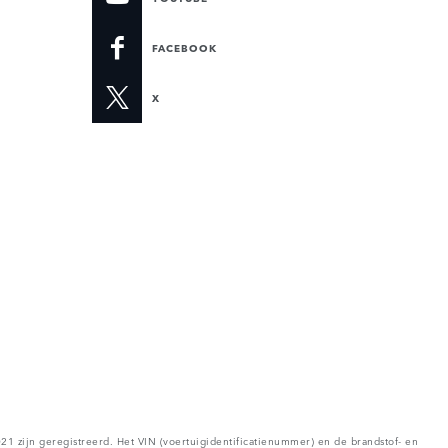
FACEBOOK
X
1 zijn geregistreerd. Het VIN (voertuigidentificatienummer) en de brandstof- en