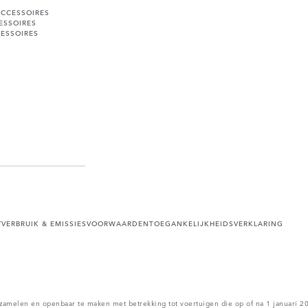
ACCESSOIRES
ESSOIRES
ESSOIRES
Y
VERBRUIK & EMISSIES
VOORWAARDEN
TOEGANKELIJKHEIDSVERKLARING
zamelen en openbaar te maken met betrekking tot voertuigen die op of na 1 januari 202