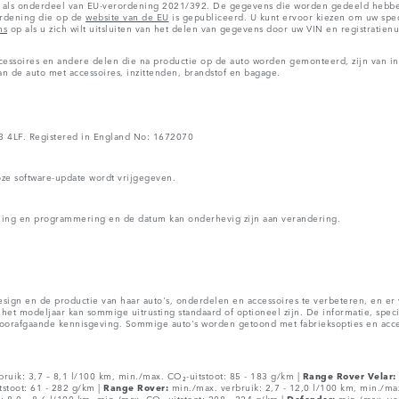
ls onderdeel van EU-verordening 2021/392. De gegevens die worden gedeeld hebben b
ordening die op de
website van de EU
is gepubliceerd. U kunt ervoor kiezen om uw spec
ns
op als u zich wilt uitsluiten van het delen van gegevens door uw VIN en registratie
cessoires en andere delen die na productie op de auto worden gemonteerd, zijn van i
n de auto met accessoires, inzittenden, brandstof en bagage.
V3 4LF. Registered in England No: 1672070
oze software-update wordt vrijgegeven.
nning en programmering en de datum kan onderhevig zijn aan verandering.
design en de productie van haar auto's, onderdelen en accessoires te verbeteren, en e
het modeljaar kan sommige uitrusting standaard of optioneel zijn. De informatie, spec
oorafgaande kennisgeving. Sommige auto's worden getoond met fabrieksopties en accessoi
ruik: 3,7 – 8,1 l/100 km, min./max. CO₂-uitstoot: 85 - 183 g/km |
Range Rover Velar:
stoot: 61 - 282 g/km |
Range Rover:
min./max. verbruik: 2,7 - 12,0 l/100 km, min./ma
 8,0 – 8,6 l/100 km, min./max. CO₂-uitstoot: 208 - 224 g/km |
Defender:
min./max. ver