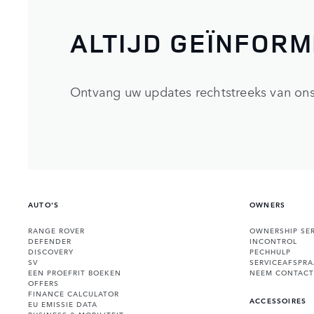
ALTIJD GEÏNFOR
Ontvang uw updates rechtstreeks van ons
AUTO'S
OWNERS
RANGE ROVER
OWNERSHIP SER
DEFENDER
INCONTROL
DISCOVERY
PECHHULP
SV
SERVICEAFSPR
EEN PROEFRIT BOEKEN
NEEM CONTACT
OFFERS
FINANCE CALCULATOR
ACCESSOIRES
EU EMISSIE DATA
BUSINESS & MOBILITEIT