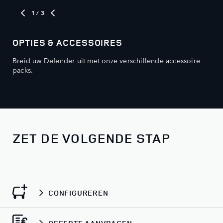
1
/ 3
OPTIES & ACCESSOIRES
UI
Breid uw Defender uit met onze verschillende accessoire
Bek
packs.
spe
ZET DE VOLGENDE STAP
CONFIGUREREN