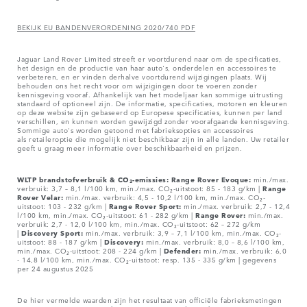
BEKIJK EU BANDENVERORDENING 2020/740 PDF
Jaguar Land Rover Limited streeft er voortdurend naar om de specificaties,
het design en de productie van haar auto's, onderdelen en accessoires te
verbeteren, en er vinden derhalve voortdurend wijzigingen plaats. Wij
behouden ons het recht voor om wijzigingen door te voeren zonder
kennisgeving vooraf. Afhankelijk van het modeljaar kan sommige uitrusting
standaard of optioneel zijn. De informatie, specificaties, motoren en kleuren
op deze website zijn gebaseerd op Europese specificaties, kunnen per land
verschillen, en kunnen worden gewijzigd zonder voorafgaande kennisgeving.
Sommige auto's worden getoond met fabrieksopties en accessoires
als retaileroptie die mogelijk niet beschikbaar zijn in alle landen. Uw retailer
geeft u graag meer informatie over beschikbaarheid en prijzen.
WLTP brandstofverbruik & CO₂-emissies: Range Rover Evoque:
min./max.
verbruik: 3,7 – 8,1 l/100 km, min./max. CO₂-uitstoot: 85 - 183 g/km |
Range
Rover Velar:
min./max. verbruik: 4,5 - 10,2 l/100 km, min./max. CO₂-
uitstoot: 103 - 232 g/km |
Range Rover Sport:
min./max. verbruik: 2,7 - 12,4
l/100 km, min./max. CO₂-uitstoot: 61 - 282 g/km |
Range Rover:
min./max.
verbruik: 2,7 - 12,0 l/100 km, min./max. CO₂-uitstoot: 62 – 272 g/km
|
Discovery Sport:
min./max. verbruik: 3,9 – 7,1 l/100 km, min./max. CO₂-
uitstoot: 88 - 187 g/km |
Discovery:
min./max. verbruik: 8,0 – 8,6 l/100 km,
min./max. CO₂-uitstoot: 208 - 224 g/km |
Defender:
min./max. verbruik: 6,0
- 14,8 l/100 km, min./max. CO₂-uitstoot: resp. 135 - 335 g/km | gegevens
per 24 augustus 2025
De hier vermelde waarden zijn het resultaat van officiële fabrieksmetingen