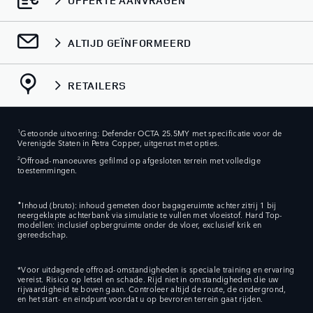
OFFERTE AANVRAGEN
ALTIJD GEÏNFORMEERD
RETAILERS
1
Getoonde uitvoering: Defender OCTA 25.5MY met specificatie voor de
Verenigde Staten in Petra Copper, uitgerust met opties. ​
2
Offroad-manoeuvres gefilmd op afgesloten terrein met volledige
toestemmingen.
✦
Inhoud (bruto): inhoud gemeten door bagageruimte achter zitrij 1 bij
neergeklapte achterbank via simulatie te vullen met vloeistof. Hard Top-
modellen: inclusief opbergruimte onder de vloer, exclusief krik en
gereedschap.
*Voor uitdagende offroad-omstandigheden is speciale training en ervaring
vereist. Risico op letsel en schade. Rijd niet in omstandigheden die uw
rijvaardigheid te boven gaan. Controleer altijd de route, de ondergrond,
en het start- en eindpunt voordat u op bevroren terrein gaat rijden.