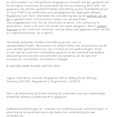
en de brandstof- en energieverbruiksgegevens moeten worden gedeeld met
de Europese Commissie als onderdeel van EU-verordening 2021/392. De
gegevens die worden gedeeld hebben betrekking op het brandstofverbruik
en voor PHEV's op elektrische energiegegevens en afgelegde afstand.
Raadpleeg voor meer informatie de verordening die op de
website van de
EU
is gepubliceerd. U kunt ervoor kiezen om uw specifieke
voertuiggegevens niet met de Commissie te delen. Om uitsluiting te
garanderen, moet u dit vóór het einde van maart aangeven. Neem
contact
met ons
op als u zich wilt uitsluiten van het delen van gegevens door uw VIN
en registratienummer op te geven.
Vermelde gewichten hebben betrekking op een auto in
standaardspecificatie. Accessoires en andere delen die na productie op de
auto worden gemonteerd, zijn van invloed op het laadvermogen. Zorg
ervoor dat het maximum toelaatbare gewicht en de maximaal toelaatbare
asbelasting niet worden overschreden bij belading van de auto met
accessoires, inzittenden, brandstof en bagage.
© JAGUAR LAND ROVER LIMITED 2026
Jaguar Land Rover Limited: Registered office: Abbey Road, Whitley,
Coventry CV3 4LF. Registered in England No: 1672070
Het is de bedoeling dat Smart Setting als onderdeel van een toekomstige
draadloze software-update wordt vrijgegeven.
Softwareontwikkelingen en -releases zijn onderhevig aan verschuivingen in
planning en programmering en de datum kan onderhevig zijn aan
verandering.