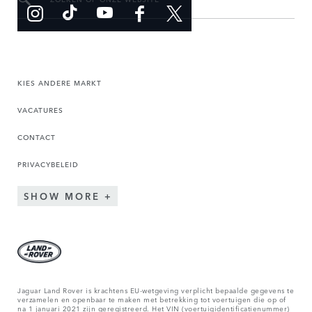
KIES ANDERE MARKT
VACATURES
CONTACT
PRIVACYBELEID
SHOW MORE
Jaguar Land Rover is krachtens EU-wetgeving verplicht bepaalde gegevens te
verzamelen en openbaar te maken met betrekking tot voertuigen die op of
na 1 januari 2021 zijn geregistreerd. Het VIN (voertuigidentificatienummer)