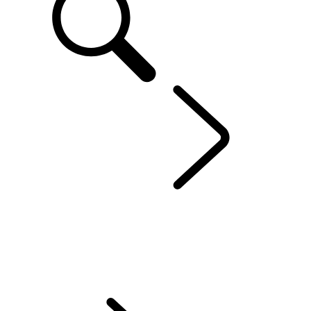
DEFENDER OCTA
...
OCTA
OCTA
OVERZICHT
GALERIJ
UITVOERINGEN & SPECIFICATIES
OPTIES EN ACCESSOIRES
SPECIAL OFFERS
BUSINESS & MOBILITEIT