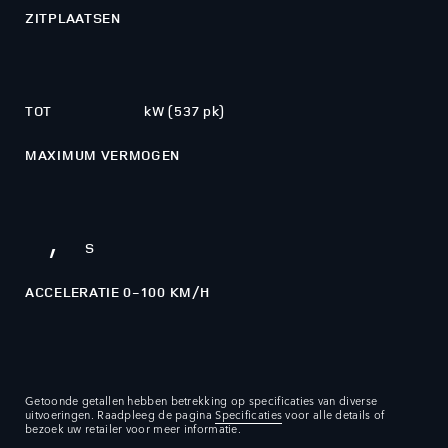
0
2
8
4
ZITPLAATSEN
0
1
3
9
5
1
2
395
TOT
kW (537 pk)
2
3
MAXIMUM VERMOGEN
3
4
4
5
4,5
,
S
ACCELERATIE 0-100 KM/H
Getoonde getallen hebben betrekking op specificaties van diverse
uitvoeringen. Raadpleeg de pagina
Specificaties
voor alle details of
bezoek uw retailer voor meer informatie.