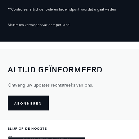
**Controleer altijd de route en het eindpunt voordat u gaat waden.
Maximum vermogen varieert per land.
ALTIJD GEÏNFORMEERD
Ontvang uw updates rechtstreeks van ons.
ABONNEREN
BLIJF OP DE HOOGTE
ZOEKEN OP ONZE WEBSITE