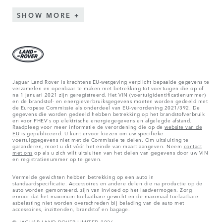
SHOW MORE
Jaguar Land Rover is krachtens EU-wetgeving verplicht bepaalde gegevens te
verzamelen en openbaar te maken met betrekking tot voertuigen die op of
na 1 januari 2021 zijn geregistreerd. Het VIN (voertuigidentificatienummer)
en de brandstof- en energieverbruiksgegevens moeten worden gedeeld met
de Europese Commissie als onderdeel van EU-verordening 2021/392. De
gegevens die worden gedeeld hebben betrekking op het brandstofverbruik
en voor PHEV's op elektrische energiegegevens en afgelegde afstand.
Raadpleeg voor meer informatie de verordening die op de
website van de
EU
is gepubliceerd. U kunt ervoor kiezen om uw specifieke
voertuiggegevens niet met de Commissie te delen. Om uitsluiting te
garanderen, moet u dit vóór het einde van maart aangeven. Neem
contact
met ons
op als u zich wilt uitsluiten van het delen van gegevens door uw VIN
en registratienummer op te geven.
Vermelde gewichten hebben betrekking op een auto in
standaardspecificatie. Accessoires en andere delen die na productie op de
auto worden gemonteerd, zijn van invloed op het laadvermogen. Zorg
ervoor dat het maximum toelaatbare gewicht en de maximaal toelaatbare
asbelasting niet worden overschreden bij belading van de auto met
accessoires, inzittenden, brandstof en bagage.
© JAGUAR LAND ROVER LIMITED 2026