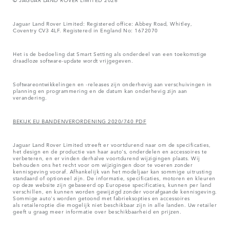
Jaguar Land Rover Limited: Registered office: Abbey Road, Whitley,
Coventry CV3 4LF. Registered in England No: 1672070
Het is de bedoeling dat Smart Setting als onderdeel van een toekomstige
draadloze software-update wordt vrijgegeven.
Softwareontwikkelingen en -releases zijn onderhevig aan verschuivingen in
planning en programmering en de datum kan onderhevig zijn aan
verandering.
BEKIJK EU BANDENVERORDENING 2020/740 PDF
Jaguar Land Rover Limited streeft er voortdurend naar om de specificaties,
het design en de productie van haar auto's, onderdelen en accessoires te
verbeteren, en er vinden derhalve voortdurend wijzigingen plaats. Wij
behouden ons het recht voor om wijzigingen door te voeren zonder
kennisgeving vooraf. Afhankelijk van het modeljaar kan sommige uitrusting
standaard of optioneel zijn. De informatie, specificaties, motoren en kleuren
op deze website zijn gebaseerd op Europese specificaties, kunnen per land
verschillen, en kunnen worden gewijzigd zonder voorafgaande kennisgeving.
Sommige auto's worden getoond met fabrieksopties en accessoires
als retaileroptie die mogelijk niet beschikbaar zijn in alle landen. Uw retailer
geeft u graag meer informatie over beschikbaarheid en prijzen.