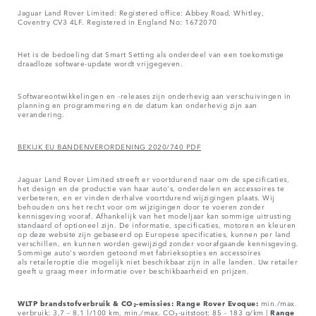
Jaguar Land Rover Limited: Registered office: Abbey Road, Whitley,
Coventry CV3 4LF. Registered in England No: 1672070
Het is de bedoeling dat Smart Setting als onderdeel van een toekomstige
draadloze software-update wordt vrijgegeven.
Softwareontwikkelingen en -releases zijn onderhevig aan verschuivingen in
planning en programmering en de datum kan onderhevig zijn aan
verandering.
BEKIJK EU BANDENVERORDENING 2020/740 PDF
Jaguar Land Rover Limited streeft er voortdurend naar om de specificaties,
het design en de productie van haar auto's, onderdelen en accessoires te
verbeteren, en er vinden derhalve voortdurend wijzigingen plaats. Wij
behouden ons het recht voor om wijzigingen door te voeren zonder
kennisgeving vooraf. Afhankelijk van het modeljaar kan sommige uitrusting
standaard of optioneel zijn. De informatie, specificaties, motoren en kleuren
op deze website zijn gebaseerd op Europese specificaties, kunnen per land
verschillen, en kunnen worden gewijzigd zonder voorafgaande kennisgeving.
Sommige auto's worden getoond met fabrieksopties en accessoires
als retaileroptie die mogelijk niet beschikbaar zijn in alle landen. Uw retailer
geeft u graag meer informatie over beschikbaarheid en prijzen.
WLTP brandstofverbruik & CO₂-emissies: Range Rover Evoque:
min./max.
verbruik: 3,7 – 8,1 l/100 km, min./max. CO₂-uitstoot: 85 - 183 g/km |
Range