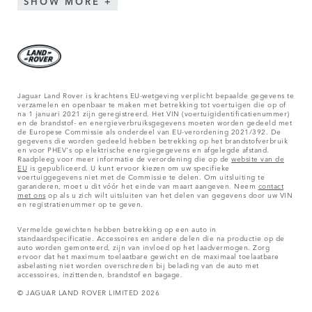
SHOW MORE
Jaguar Land Rover is krachtens EU-wetgeving verplicht bepaalde gegevens te
verzamelen en openbaar te maken met betrekking tot voertuigen die op of
na 1 januari 2021 zijn geregistreerd. Het VIN (voertuigidentificatienummer)
en de brandstof- en energieverbruiksgegevens moeten worden gedeeld met
de Europese Commissie als onderdeel van EU-verordening 2021/392. De
gegevens die worden gedeeld hebben betrekking op het brandstofverbruik
en voor PHEV's op elektrische energiegegevens en afgelegde afstand.
Raadpleeg voor meer informatie de verordening die op de
website van de
EU
is gepubliceerd. U kunt ervoor kiezen om uw specifieke
voertuiggegevens niet met de Commissie te delen. Om uitsluiting te
garanderen, moet u dit vóór het einde van maart aangeven. Neem
contact
met ons
op als u zich wilt uitsluiten van het delen van gegevens door uw VIN
en registratienummer op te geven.
Vermelde gewichten hebben betrekking op een auto in
standaardspecificatie. Accessoires en andere delen die na productie op de
auto worden gemonteerd, zijn van invloed op het laadvermogen. Zorg
ervoor dat het maximum toelaatbare gewicht en de maximaal toelaatbare
asbelasting niet worden overschreden bij belading van de auto met
accessoires, inzittenden, brandstof en bagage.
© JAGUAR LAND ROVER LIMITED 2026