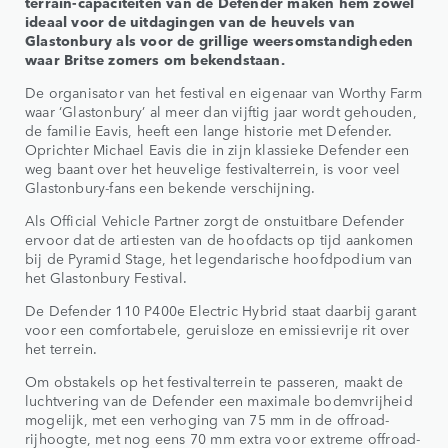
terrain-capaciteiten van de Defender maken hem zowel
ideaal voor de uitdagingen van de heuvels van
Glastonbury als voor de grillige weersomstandigheden
waar Britse zomers om bekendstaan.
De organisator van het festival en eigenaar van Worthy Farm
waar ‘Glastonbury’ al meer dan vijftig jaar wordt gehouden,
de familie Eavis, heeft een lange historie met Defender.
Oprichter Michael Eavis die in zijn klassieke Defender een
weg baant over het heuvelige festivalterrein, is voor veel
Glastonbury-fans een bekende verschijning.
Als Official Vehicle Partner zorgt de onstuitbare Defender
ervoor dat de artiesten van de hoofdacts op tijd aankomen
bij de Pyramid Stage, het legendarische hoofdpodium van
het Glastonbury Festival.
De Defender 110 P400e Electric Hybrid staat daarbij garant
voor een comfortabele, geruisloze en emissievrije rit over
het terrein.
Om obstakels op het festivalterrein te passeren, maakt de
luchtvering van de Defender een maximale bodemvrijheid
mogelijk, met een verhoging van 75 mm in de offroad-
rijhoogte, met nog eens 70 mm extra voor extreme offroad-