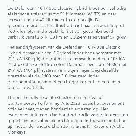
De Defender 110 P400e Electric Hybrid biedt een volledig
elektrische actieradius tot 51 kilometer (WLTP) en naar
verwachting tot 40 kilometer in de praktijk. De
gecombineerde actieradius bedraagt naar verwachting tot
760 kilometer in de praktijk, met een gecombineerd
verbruik vanaf 2,5 l/100 km en CO2-emissies vanaf 57 g/km.
Het aandrijfsysteem van de Defender 110 P400e Electric
Hybrid bestaat uit een 2.0 viercilinder benzinemotor met
221 kW (300 pk) die optimaal samenwerkt met een 105 kW
(143 pk) sterke elektromotor. Daarmee levert de P400e met
297 kW (404 pk) systeemvermogen nagenoeg dezelfde
prestaties als de P400 met 3.0 liter zescilinder
benzinemotor, maar met een hoger koppel en een lager
brandstofverbruik.
Tijdens het uitverkochte Glastonbury Festival of
Contemporary Performing Arts 2023, zoals het evenement
officieel heet, treden honderden artiesten op. Het
evenement telt meer dan honderd podia verdeeld over een
gigantisch festivalterrein en biedt een indrukwekkende line-
up met onder andere Elton John, Guns N' Roses en Arctic
Monkeys.