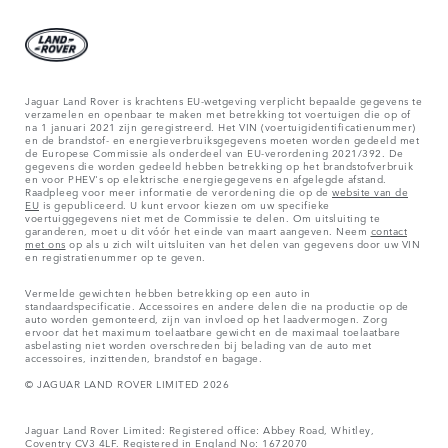
Jaguar Land Rover is krachtens EU-wetgeving verplicht bepaalde gegevens te
verzamelen en openbaar te maken met betrekking tot voertuigen die op of
na 1 januari 2021 zijn geregistreerd. Het VIN (voertuigidentificatienummer)
en de brandstof- en energieverbruiksgegevens moeten worden gedeeld met
de Europese Commissie als onderdeel van EU-verordening 2021/392. De
gegevens die worden gedeeld hebben betrekking op het brandstofverbruik
en voor PHEV's op elektrische energiegegevens en afgelegde afstand.
Raadpleeg voor meer informatie de verordening die op de
website van de
EU
is gepubliceerd. U kunt ervoor kiezen om uw specifieke
voertuiggegevens niet met de Commissie te delen. Om uitsluiting te
garanderen, moet u dit vóór het einde van maart aangeven. Neem
contact
met ons
op als u zich wilt uitsluiten van het delen van gegevens door uw VIN
en registratienummer op te geven.
Vermelde gewichten hebben betrekking op een auto in
standaardspecificatie. Accessoires en andere delen die na productie op de
auto worden gemonteerd, zijn van invloed op het laadvermogen. Zorg
ervoor dat het maximum toelaatbare gewicht en de maximaal toelaatbare
asbelasting niet worden overschreden bij belading van de auto met
accessoires, inzittenden, brandstof en bagage.
© JAGUAR LAND ROVER LIMITED 2026
Jaguar Land Rover Limited: Registered office: Abbey Road, Whitley,
Coventry CV3 4LF. Registered in England No: 1672070