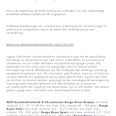
Het is de bedoeling dat Smart Setting als onderdeel van een toekomstige
draadloze software-update wordt vrijgegeven.
Softwareontwikkelingen en -releases zijn onderhevig aan verschuivingen in
planning en programmering en de datum kan onderhevig zijn aan
verandering.
BEKIJK EU BANDENVERORDENING 2020/740 PDF
Jaguar Land Rover Limited streeft er voortdurend naar om de specificaties,
het design en de productie van haar auto's, onderdelen en accessoires te
verbeteren, en er vinden derhalve voortdurend wijzigingen plaats. Wij
behouden ons het recht voor om wijzigingen door te voeren zonder
kennisgeving vooraf. Afhankelijk van het modeljaar kan sommige uitrusting
standaard of optioneel zijn. De informatie, specificaties, motoren en kleuren
op deze website zijn gebaseerd op Europese specificaties, kunnen per land
verschillen, en kunnen worden gewijzigd zonder voorafgaande kennisgeving.
Sommige auto's worden getoond met fabrieksopties en accessoires
als retaileroptie die mogelijk niet beschikbaar zijn in alle landen. Uw retailer
geeft u graag meer informatie over beschikbaarheid en prijzen.
WLTP brandstofverbruik & CO₂-emissies: Range Rover Evoque:
min./max.
verbruik: 3,7 – 8,1 l/100 km, min./max. CO₂-uitstoot: 85 - 183 g/km |
Range
Rover Velar:
min./max. verbruik: 4,5 - 10,2 l/100 km, min./max. CO₂-
uitstoot: 103 - 232 g/km |
Range Rover Sport:
min./max. verbruik: 2,7 - 12,4
l/100 km, min./max. CO₂-uitstoot: 61 - 282 g/km |
Range Rover:
min./max.