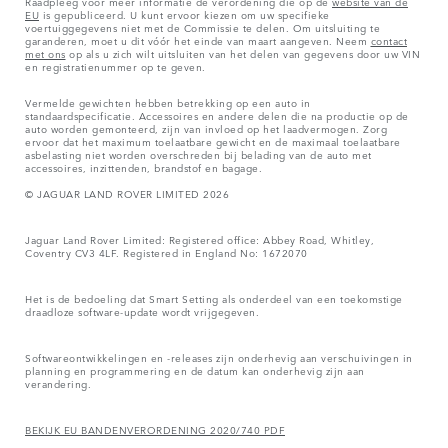
Raadpleeg voor meer informatie de verordening die op de
website van de
EU
is gepubliceerd. U kunt ervoor kiezen om uw specifieke
voertuiggegevens niet met de Commissie te delen. Om uitsluiting te
garanderen, moet u dit vóór het einde van maart aangeven. Neem
contact
met ons
op als u zich wilt uitsluiten van het delen van gegevens door uw VIN
en registratienummer op te geven.
Vermelde gewichten hebben betrekking op een auto in
standaardspecificatie. Accessoires en andere delen die na productie op de
auto worden gemonteerd, zijn van invloed op het laadvermogen. Zorg
ervoor dat het maximum toelaatbare gewicht en de maximaal toelaatbare
asbelasting niet worden overschreden bij belading van de auto met
accessoires, inzittenden, brandstof en bagage.
© JAGUAR LAND ROVER LIMITED 2026
Jaguar Land Rover Limited: Registered office: Abbey Road, Whitley,
Coventry CV3 4LF. Registered in England No: 1672070
Het is de bedoeling dat Smart Setting als onderdeel van een toekomstige
draadloze software-update wordt vrijgegeven.
Softwareontwikkelingen en -releases zijn onderhevig aan verschuivingen in
planning en programmering en de datum kan onderhevig zijn aan
verandering.
BEKIJK EU BANDENVERORDENING 2020/740 PDF