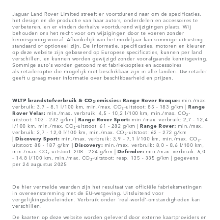
Jaguar Land Rover Limited streeft er voortdurend naar om de specificaties,
het design en de productie van haar auto's, onderdelen en accessoires te
verbeteren, en er vinden derhalve voortdurend wijzigingen plaats. Wij
behouden ons het recht voor om wijzigingen door te voeren zonder
kennisgeving vooraf. Afhankelijk van het modeljaar kan sommige uitrusting
standaard of optioneel zijn. De informatie, specificaties, motoren en kleuren
op deze website zijn gebaseerd op Europese specificaties, kunnen per land
verschillen, en kunnen worden gewijzigd zonder voorafgaande kennisgeving.
Sommige auto's worden getoond met fabrieksopties en accessoires
als retaileroptie die mogelijk niet beschikbaar zijn in alle landen. Uw retailer
geeft u graag meer informatie over beschikbaarheid en prijzen.
WLTP brandstofverbruik & CO₂-emissies: Range Rover Evoque:
min./max.
verbruik: 3,7 – 8,1 l/100 km, min./max. CO₂-uitstoot: 85 - 183 g/km |
Range
Rover Velar:
min./max. verbruik: 4,5 - 10,2 l/100 km, min./max. CO₂-
uitstoot: 103 - 232 g/km |
Range Rover Sport:
min./max. verbruik: 2,7 - 12,4
l/100 km, min./max. CO₂-uitstoot: 61 - 282 g/km |
Range Rover:
min./max.
verbruik: 2,7 - 12,0 l/100 km, min./max. CO₂-uitstoot: 62 – 272 g/km
|
Discovery Sport:
min./max. verbruik: 3,9 – 7,1 l/100 km, min./max. CO₂-
uitstoot: 88 - 187 g/km |
Discovery:
min./max. verbruik: 8,0 – 8,6 l/100 km,
min./max. CO₂-uitstoot: 208 - 224 g/km |
Defender:
min./max. verbruik: 6,0
- 14,8 l/100 km, min./max. CO₂-uitstoot: resp. 135 - 335 g/km | gegevens
per 24 augustus 2025
De hier vermelde waarden zijn het resultaat van officiële fabrieksmetingen
in overeenstemming met de EU-wetgeving. Uitsluitend voor
vergelijkingsdoeleinden. Verbruik onder 'real-world'-omstandigheden kan
verschillen.
De kaarten op deze website worden geleverd door externe kaartproviders en