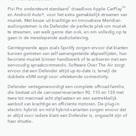
1
TM
Pivi Pro ondersteunt standaard
draadloos
Apple CarPlay
en
Android Auto®, voor het extra gemakkelijk streamen van
muziek. Met keuze uit krachtige en innovatieve Meridian-
audiosystemen is de Defender de perfecte plek om muziek
te streamen, van welk genre dan ook, en om volledig op te
gaan in de meeslepende audiobeleving.
Geïntegreerde apps zoals Spotify zorgen ervoor dat klanten
kunnen genieten van zelf samengestelde afspeellijsten, hun
favoriete muziek binnen handbereik of te activeren met een
eenvoudig spraakcommando. Software Over The Air zorgt
ervoor dat een Defender altijd up-to-date is, terwijl de
dubbele eSIM zorgt voor uitstekende connectivity.
Defender vertegenwoordigt een complete offroad-familie,
die bestaat uit de carrosserievarianten 90, 110 en 130 met
twee tot maximaal acht zitplaatsen en een aantrekkelijk
aanbod van krachtige en efficiënte motoren. De plug-in
electric hybrid- en mild hybrid-varianten zorgen ervoor dat
er altijd voor iedere klant een Defender is, ongeacht zijn of
haar situatie.