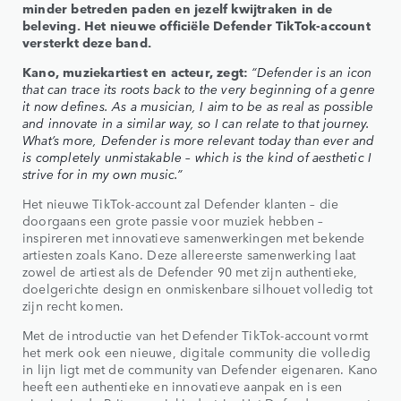
minder betreden paden en jezelf kwijtraken in de
beleving. Het nieuwe officiële Defender TikTok-account
versterkt deze band.
Kano, muziekartiest en acteur, zegt:
“Defender is an icon
that can trace its roots back to the very beginning of a genre
it now defines. As a musician, I aim to be as real as possible
and innovate in a similar way, so I can relate to that journey.
What’s more, Defender is more relevant today than ever and
is completely unmistakable – which is the kind of aesthetic I
strive for in my own music.”
Het nieuwe TikTok-account zal Defender klanten – die
doorgaans een grote passie voor muziek hebben –
inspireren met innovatieve samenwerkingen met bekende
artiesten zoals Kano. Deze allereerste samenwerking laat
zowel de artiest als de Defender 90 met zijn authentieke,
doelgerichte design en onmiskenbare silhouet volledig tot
zijn recht komen.
Met de introductie van het Defender TikTok-account vormt
het merk ook een nieuwe, digitale community die volledig
in lijn ligt met de community van Defender eigenaren. Kano
heeft een authentieke en innovatieve aanpak en is een