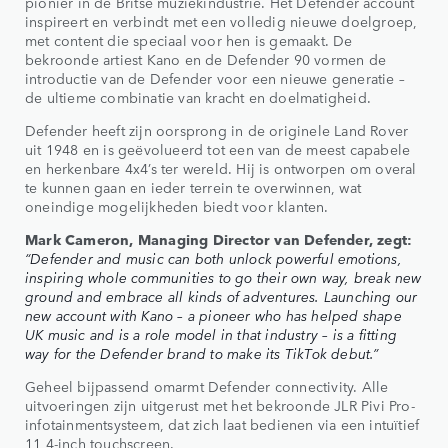
pionier in de Britse muziekindustrie. Het Defender account
inspireert en verbindt met een volledig nieuwe doelgroep,
met content die speciaal voor hen is gemaakt. De
bekroonde artiest Kano en de Defender 90 vormen de
introductie van de Defender voor een nieuwe generatie –
de ultieme combinatie van kracht en doelmatigheid.
Defender heeft zijn oorsprong in de originele Land Rover
uit 1948 en is geëvolueerd tot een van de meest capabele
en herkenbare 4x4’s ter wereld. Hij is ontworpen om overal
te kunnen gaan en ieder terrein te overwinnen, wat
oneindige mogelijkheden biedt voor klanten.
Mark Cameron, Managing Director van Defender, zegt:
“Defender and music can both unlock powerful emotions,
inspiring whole communities to go their own way, break new
ground and embrace all kinds of adventures. Launching our
new account with Kano – a pioneer who has helped shape
UK music and is a role model in that industry – is a fitting
way for the Defender brand to make its TikTok debut.”
Geheel bijpassend omarmt Defender connectivity. Alle
uitvoeringen zijn uitgerust met het bekroonde JLR Pivi Pro-
infotainmentsysteem, dat zich laat bedienen via een intuïtief
11,4-inch touchscreen.