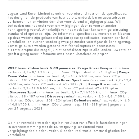
Jaguar Land Rover Limited streeft er voortdurend naar om de specificaties,
het design en de productie van haar auto's, onderdelen en accessoires te
verbeteren, en er vinden derhalve voortdurend wijzigingen plaats. Wij
behouden ons het recht voor om wijzigingen door te voeren zonder
kennisgeving vooraf. Afhankelijk van het modeljaar kan sommige uitrusting
standaard of optioneel zijn. De informatie, specificaties, motoren en kleuren
op deze website zijn gebaseerd op Europese specificaties, kunnen per land
verschillen, en kunnen worden gewijzigd zonder voorafgaande kennisgeving.
Sommige auto's worden getoond met fabrieksopties en accessoires
als retaileroptie die mogelijk niet beschikbaar zijn in alle landen. Uw retailer
geeft u graag meer informatie over beschikbaarheid en prijzen.
WLTP brandstofverbruik & CO₂-emissies: Range Rover Evoque:
min./max.
verbruik: 3,7 – 8,1 l/100 km, min./max. CO₂-uitstoot: 85 - 183 g/km |
Range
Rover Velar:
min./max. verbruik: 4,5 - 10,2 l/100 km, min./max. CO₂-
uitstoot: 103 - 232 g/km |
Range Rover Sport:
min./max. verbruik: 2,7 - 12,4
l/100 km, min./max. CO₂-uitstoot: 61 - 282 g/km |
Range Rover:
min./max.
verbruik: 2,7 - 12,0 l/100 km, min./max. CO₂-uitstoot: 62 – 272 g/km
|
Discovery Sport:
min./max. verbruik: 3,9 – 7,1 l/100 km, min./max. CO₂-
uitstoot: 88 - 187 g/km |
Discovery:
min./max. verbruik: 8,0 – 8,6 l/100 km,
min./max. CO₂-uitstoot: 208 - 224 g/km |
Defender:
min./max. verbruik: 6,0
- 14,8 l/100 km, min./max. CO₂-uitstoot: resp. 135 - 335 g/km | gegevens
per 24 augustus 2025
De hier vermelde waarden zijn het resultaat van officiële fabrieksmetingen
in overeenstemming met de EU-wetgeving. Uitsluitend voor
vergelijkingsdoeleinden. Verbruik onder 'real-world'-omstandigheden kan
verschillen.