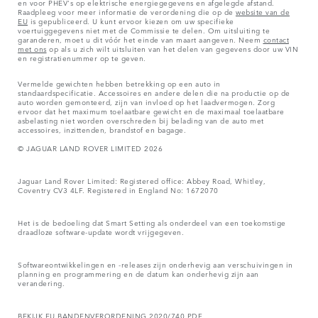
en voor PHEV's op elektrische energiegegevens en afgelegde afstand.
Raadpleeg voor meer informatie de verordening die op de
website van de
EU
is gepubliceerd. U kunt ervoor kiezen om uw specifieke
voertuiggegevens niet met de Commissie te delen. Om uitsluiting te
garanderen, moet u dit vóór het einde van maart aangeven. Neem
contact
met ons
op als u zich wilt uitsluiten van het delen van gegevens door uw VIN
en registratienummer op te geven.
Vermelde gewichten hebben betrekking op een auto in
standaardspecificatie. Accessoires en andere delen die na productie op de
auto worden gemonteerd, zijn van invloed op het laadvermogen. Zorg
ervoor dat het maximum toelaatbare gewicht en de maximaal toelaatbare
asbelasting niet worden overschreden bij belading van de auto met
accessoires, inzittenden, brandstof en bagage.
© JAGUAR LAND ROVER LIMITED 2026
Jaguar Land Rover Limited: Registered office: Abbey Road, Whitley,
Coventry CV3 4LF. Registered in England No: 1672070
Het is de bedoeling dat Smart Setting als onderdeel van een toekomstige
draadloze software-update wordt vrijgegeven.
Softwareontwikkelingen en -releases zijn onderhevig aan verschuivingen in
planning en programmering en de datum kan onderhevig zijn aan
verandering.
BEKIJK EU BANDENVERORDENING 2020/740 PDF