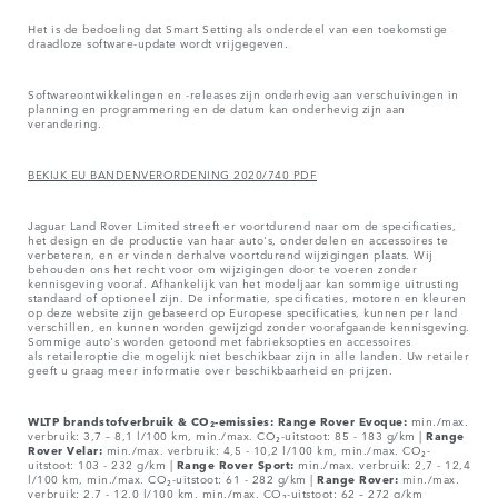
Het is de bedoeling dat Smart Setting als onderdeel van een toekomstige
draadloze software-update wordt vrijgegeven.
Softwareontwikkelingen en -releases zijn onderhevig aan verschuivingen in
planning en programmering en de datum kan onderhevig zijn aan
verandering.
BEKIJK EU BANDENVERORDENING 2020/740 PDF
Jaguar Land Rover Limited streeft er voortdurend naar om de specificaties,
het design en de productie van haar auto's, onderdelen en accessoires te
verbeteren, en er vinden derhalve voortdurend wijzigingen plaats. Wij
behouden ons het recht voor om wijzigingen door te voeren zonder
kennisgeving vooraf. Afhankelijk van het modeljaar kan sommige uitrusting
standaard of optioneel zijn. De informatie, specificaties, motoren en kleuren
op deze website zijn gebaseerd op Europese specificaties, kunnen per land
verschillen, en kunnen worden gewijzigd zonder voorafgaande kennisgeving.
Sommige auto's worden getoond met fabrieksopties en accessoires
als retaileroptie die mogelijk niet beschikbaar zijn in alle landen. Uw retailer
geeft u graag meer informatie over beschikbaarheid en prijzen.
WLTP brandstofverbruik & CO₂-emissies: Range Rover Evoque:
min./max.
verbruik: 3,7 – 8,1 l/100 km, min./max. CO₂-uitstoot: 85 - 183 g/km |
Range
Rover Velar:
min./max. verbruik: 4,5 - 10,2 l/100 km, min./max. CO₂-
uitstoot: 103 - 232 g/km |
Range Rover Sport:
min./max. verbruik: 2,7 - 12,4
l/100 km, min./max. CO₂-uitstoot: 61 - 282 g/km |
Range Rover:
min./max.
verbruik: 2,7 - 12,0 l/100 km, min./max. CO₂-uitstoot: 62 – 272 g/km