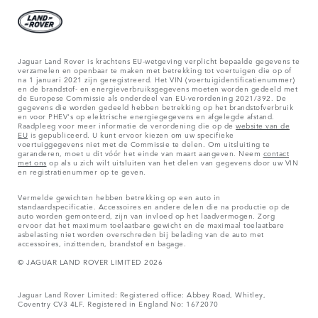
Jaguar Land Rover is krachtens EU-wetgeving verplicht bepaalde gegevens te
verzamelen en openbaar te maken met betrekking tot voertuigen die op of
na 1 januari 2021 zijn geregistreerd. Het VIN (voertuigidentificatienummer)
en de brandstof- en energieverbruiksgegevens moeten worden gedeeld met
de Europese Commissie als onderdeel van EU-verordening 2021/392. De
gegevens die worden gedeeld hebben betrekking op het brandstofverbruik
en voor PHEV's op elektrische energiegegevens en afgelegde afstand.
Raadpleeg voor meer informatie de verordening die op de
website van de
EU
is gepubliceerd. U kunt ervoor kiezen om uw specifieke
voertuiggegevens niet met de Commissie te delen. Om uitsluiting te
garanderen, moet u dit vóór het einde van maart aangeven. Neem
contact
met ons
op als u zich wilt uitsluiten van het delen van gegevens door uw VIN
en registratienummer op te geven.
Vermelde gewichten hebben betrekking op een auto in
standaardspecificatie. Accessoires en andere delen die na productie op de
auto worden gemonteerd, zijn van invloed op het laadvermogen. Zorg
ervoor dat het maximum toelaatbare gewicht en de maximaal toelaatbare
asbelasting niet worden overschreden bij belading van de auto met
accessoires, inzittenden, brandstof en bagage.
© JAGUAR LAND ROVER LIMITED 2026
Jaguar Land Rover Limited: Registered office: Abbey Road, Whitley,
Coventry CV3 4LF. Registered in England No: 1672070