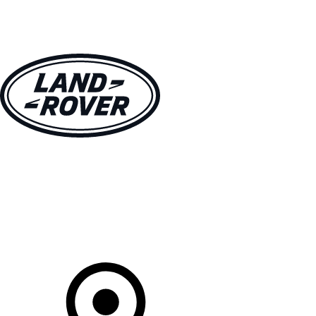
MODELLEN
OWNERS
ONTDEKKEN
SHOP NU
Uw Retailer