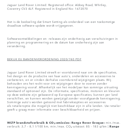
Jaguar Land Rover Limited: Registered office: Abbey Road, Whitley,
Coventry CV3 4LF. Registered in England No: 1672070
Het is de bedoeling dat Smart Setting als onderdeel van een toekomstige
draadloze software-update wordt vrijgegeven.
Softwareontwikkelingen en -releases zijn onderhevig aan verschuivingen in
planning en programmering en de datum kan onderhevig zijn aan
verandering.
BEKIJK EU BANDENVERORDENING 2020/740 PDF
Jaguar Land Rover Limited streeft er voortdurend naar om de specificaties,
het design en de productie van haar auto's, onderdelen en accessoires te
verbeteren, en er vinden derhalve voortdurend wijzigingen plaats. Wij
behouden ons het recht voor om wijzigingen door te voeren zonder
kennisgeving vooraf. Afhankelijk van het modeljaar kan sommige uitrusting
standaard of optioneel zijn. De informatie, specificaties, motoren en kleuren
op deze website zijn gebaseerd op Europese specificaties, kunnen per land
verschillen, en kunnen worden gewijzigd zonder voorafgaande kennisgeving.
Sommige auto's worden getoond met fabrieksopties en accessoires
als retaileroptie die mogelijk niet beschikbaar zijn in alle landen. Uw retailer
geeft u graag meer informatie over beschikbaarheid en prijzen.
WLTP brandstofverbruik & CO₂-emissies: Range Rover Evoque:
min./max.
verbruik: 3,7 – 8,1 l/100 km, min./max. CO₂-uitstoot: 85 - 183 g/km |
Range