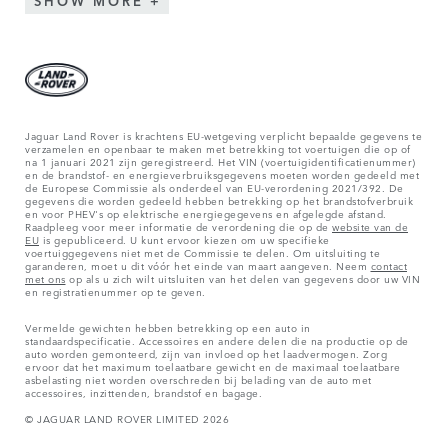
SHOW MORE
Jaguar Land Rover is krachtens EU-wetgeving verplicht bepaalde gegevens te
verzamelen en openbaar te maken met betrekking tot voertuigen die op of
na 1 januari 2021 zijn geregistreerd. Het VIN (voertuigidentificatienummer)
en de brandstof- en energieverbruiksgegevens moeten worden gedeeld met
de Europese Commissie als onderdeel van EU-verordening 2021/392. De
gegevens die worden gedeeld hebben betrekking op het brandstofverbruik
en voor PHEV's op elektrische energiegegevens en afgelegde afstand.
Raadpleeg voor meer informatie de verordening die op de
website van de
EU
is gepubliceerd. U kunt ervoor kiezen om uw specifieke
voertuiggegevens niet met de Commissie te delen. Om uitsluiting te
garanderen, moet u dit vóór het einde van maart aangeven. Neem
contact
met ons
op als u zich wilt uitsluiten van het delen van gegevens door uw VIN
en registratienummer op te geven.
Vermelde gewichten hebben betrekking op een auto in
standaardspecificatie. Accessoires en andere delen die na productie op de
auto worden gemonteerd, zijn van invloed op het laadvermogen. Zorg
ervoor dat het maximum toelaatbare gewicht en de maximaal toelaatbare
asbelasting niet worden overschreden bij belading van de auto met
accessoires, inzittenden, brandstof en bagage.
© JAGUAR LAND ROVER LIMITED 2026