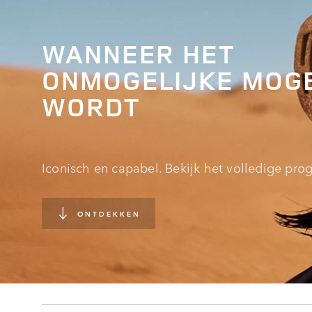
WANNEER HET
ONMOGELIJKE MOGE
WORDT
Iconisch en capabel. Bekijk het volledige pr
ONTDEKKEN