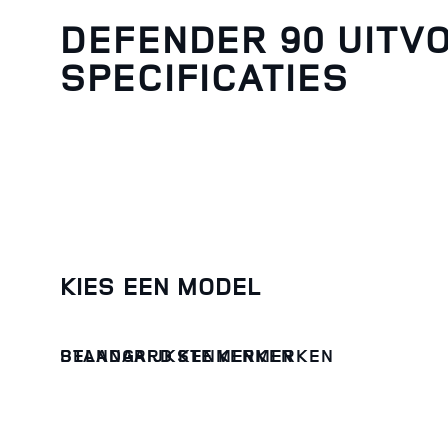
DEFENDER 90 UITV
SPECIFICATIES
KIES EEN MODEL
BELANGRIJKSTE KENMERKEN
STANDAARD KENMERKEN