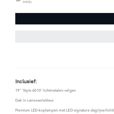
DIESEL
BELANGRIJKSTE
KENMERKEN
SHOW
LESS
Inclusief:
19" 'Style 6010' lichtmetalen velgen
Dak in carrosseriekleur
Premium LED-koplampen met LED-signature dagrijverlicht