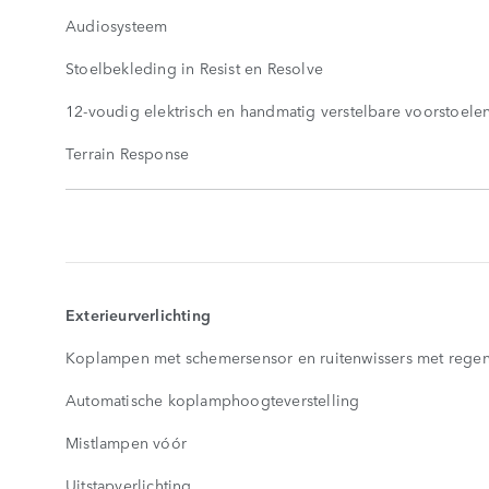
Audiosysteem
Stoelbekleding in Resist en Resolve
12-voudig elektrisch en handmatig verstelbare voorstoele
Terrain Response
STANDAARD
KENMERKEN
SHOW
MORE
Exterieurverlichting
Koplampen met schemersensor en ruitenwissers met rege
Automatische koplamphoogteverstelling
Mistlampen vóór
Uitstapverlichting