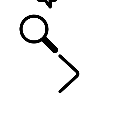
ONDERSTEUNING
DEFENDER 90
...
UIT
OVERZICHT
GALERIJ
UITVOERINGEN & SPECIFICATIES
OPTIES EN ACCESSOIRES