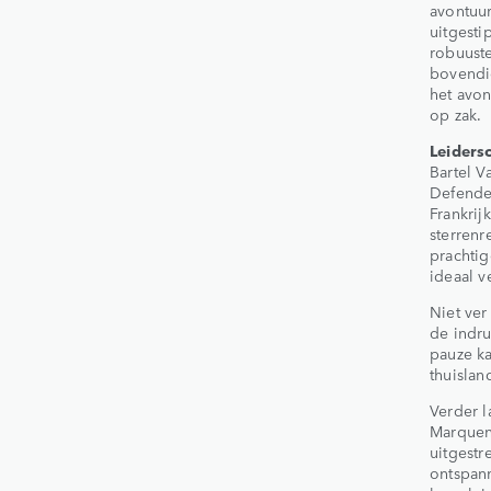
avontuur
uitgesti
robuuste
bovendie
het avon
op zak.
Leiders
Bartel V
Defender
Frankrij
sterrenr
prachtig
ideaal v
Niet ver
de indr
pauze ka
thuislan
Verder l
Marquent
uitgestr
ontspann