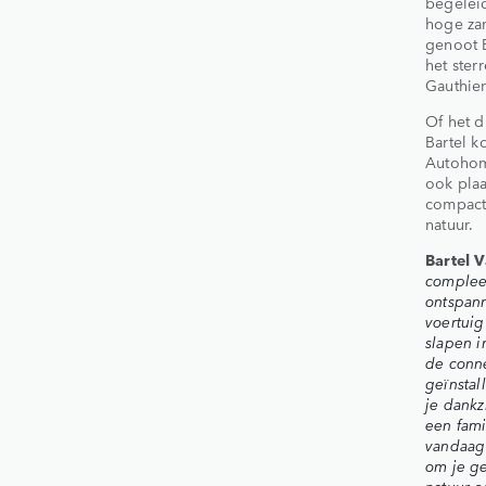
begelei
hoge za
genoot B
het ster
Gauthier
Of het d
Bartel k
Autohome
ook plaa
compacte
natuur.
Bartel V
compleet
ontspan
voertuig
slapen i
de conne
geïnstal
je dankz
een fami
vandaag
om je ge