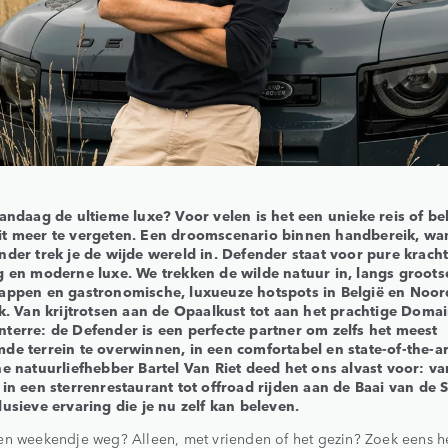
vandaag de ultieme luxe? Voor velen is het een unieke reis of be
t meer te vergeten. Een droomscenario binnen handbereik, wa
nder trek je de wijde wereld in. Defender staat voor pure kracht
g en moderne luxe. We trekken de wilde natuur in, langs groots
appen en gastronomische, luxueuze hotspots in België en Noor
jk. Van krijtrotsen aan de Opaalkust tot aan het prachtige Doma
terre: de Defender is een perfecte partner om zelfs het meest
de terrein te overwinnen, in een comfortabel en state-of-the-art
he natuurliefhebber Bartel Van Riet deed het ons alvast voor: va
 in een sterrenrestaurant tot offroad rijden aan de Baai van de
usieve ervaring die je nu zelf kan beleven.
en weekendje weg? Alleen, met vrienden of het gezin? Zoek eens h