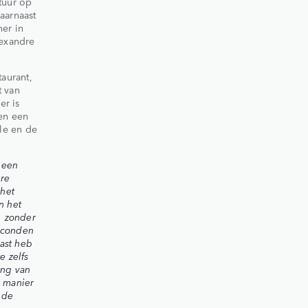
tuur op
aarnaast
ner in
lexandre
taurant,
t van
er is
 en een
le en de
n een
ure
 het
n het
, zonder
seconden
ast heb
e zelfs
ing van
 manier
 de