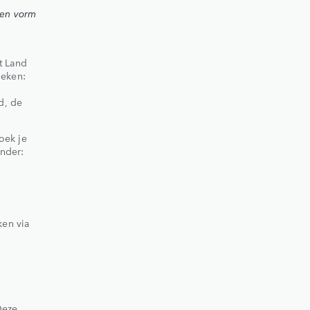
een vorm
et Land
oeken:
d, de
oek je
ender:
ken via
Deze