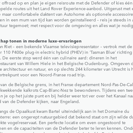
 offroad op en plan je eigen reisroute met de Defender of kies één
ppelde routes uit het Land Rover Experience-aanbod. Uitgerust met 
 maar comfortabele daktent van Autohome als optionele accessoire
n in een mum van tijd kan worden geïnstalleerd – reis je steeds in a
tuur tegemoet; met respect voor de omgeving en alles wat je nodi
chap tonen in moderne luxe-ervaringen
an Riet – een bekende Vlaamse televisiepresentator – vertrok met de
 110 P400e plug-in electric hybrid (PHEV) in ‘Tasman Blue’ richting
k. De eerste stop werd één van culinaire aard: dineren in het
estaurant van
Willem Hiele in het Belgische Oudenburg. Omgeven 
e architectuur en natuur, en op slechts 244 kilometer van Utrecht is 
ertrekpunt voor een Noord-Franse road trip.
 van de Belgische grens, in het Franse departement Nord-Pas-De-Cala
ukwekkende kalkrots Cap-Blanc-Nez te bewonderen. Tijdens een tw
n je op het juiste punt en bij helder weer tot ver over het Kanaal na
d van de Defender kijken, naar Engeland.
angs de Opaalkust kwam Bartel uiteindelijk aan in het Domaine du
erre: een ongerept natuurgebied dat bekend staat om zijn wilde d
ekte vogelreservaat. Een perfecte locatie om even ongestoord te
en en de capaciteiten van de Defender beter te leren kennen. Ond