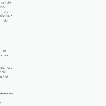
 van de
een
 – die
lle luxe
g hebt
door
het een
is, valt
eede
ar het
uinen en
er