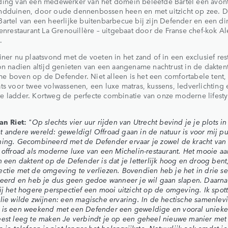
ding van een medewerker van het domein beleefde Bartel een avon
ndduinen, door oude dennenbossen heen en met uitzicht op zee. D
artel van een heerlijke buitenbarbecue bij zijn Defender en een di
renrestaurant La Grenouillère – uitgebaat door de Franse chef-kok A
.
iner nu plaatsvond met de voeten in het zand of in een exclusief res
on nadien altijd genieten van een aangename nachtrust in de dakten
 boven op de Defender. Niet alleen is het een comfortabele tent, 
ts voor twee volwassenen, een luxe matras, kussens, ledverlichting
 ladder. Kortweg de perfecte combinatie van onze moderne lifesty
an Riet:
"Op slechts vier uur rijden van Utrecht bevind je je plots i
 andere wereld: geweldig! Offroad gaan in de natuur is voor mij p
ning. Gecombineerd met de Defender ervaar je zowel de kracht van
 offroad als moderne luxe van een Michelin-restaurant. Het mooie aa
n een daktent op de Defender is dat je letterlijk hoog en droog bent
ctie met de omgeving te verliezen. Bovendien heb je het in drie 
leerd en heb je dus geen gedoe wanneer je wil gaan slapen. Daarna
ij het hogere perspectief een mooi uitzicht op de omgeving. Ik spott
lie wilde zwijnen: een magische ervaring. In de hectische samenlev
 is een weekend met een Defender een geweldige en vooral unieke
est leeg te maken Je verbindt je op een geheel nieuwe manier met