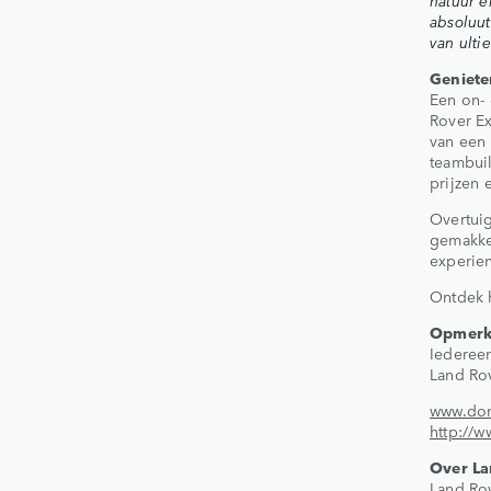
natuur e
absoluut
van ultie
Genieten
Een on- 
Rover E
van een 
teambuil
prijzen 
Overtuig
gemakkel
experien
Ontdek 
Opmerk
Iederee
Land Ro
www.dom
http://w
Over La
Land Rov