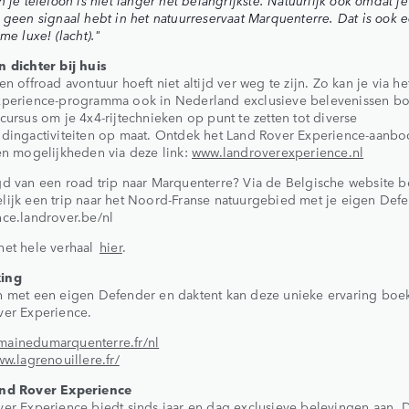
n je telefoon is niet langer het belangrijkste. Natuurlijk ook omdat je
 geen signaal hebt in het natuurreservaat Marquenterre. Dat is ook 
me luxe! (lacht)."
 dichter bij huis
en offroad avontuur hoeft niet altijd ver weg te zijn. Zo kan je via h
xperience-programma ook in Nederland exclusieve belevenissen b
cursus om je 4x4-rijtechnieken op punt te zetten tot diverse
dingactiviteiten op maat. Ontdek het Land Rover Experience-aanbo
en mogelijkheden via deze link:
www.landroverexperience.nl
d van een road trip naar Marquenterre? Via de Belgische website b
ijk een trip naar het Noord-Franse natuurgebied met je eigen Def
ce.landrover.be/nl
het hele verhaal
hier
.
ing
n met een eigen Defender en daktent kan deze unieke ervaring boe
ver Experience.
ainedumarquenterre.fr/nl
ww.lagrenouillere.fr/
nd Rover Experience
er Experience biedt sinds jaar en dag exclusieve belevingen aan. 