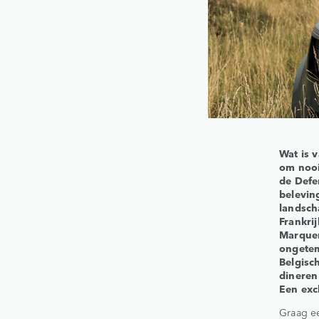
Wat is 
om nooi
de Defe
belevin
landsch
Frankri
Marquen
ongetem
Belgisc
dineren
Een excl
Graag e