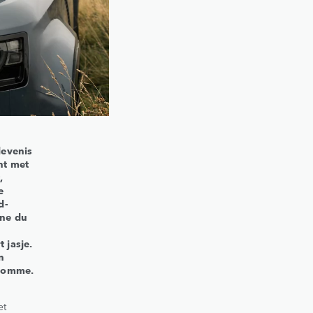
levenis
nt met
,
e
d-
ine du
 jasje.
n
 Somme.
et