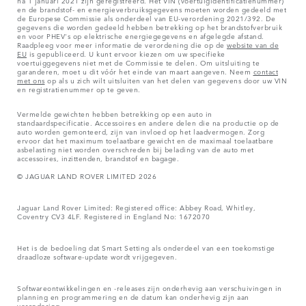
na 1 januari 2021 zijn geregistreerd. Het VIN (voertuigidentificatienummer)
en de brandstof- en energieverbruiksgegevens moeten worden gedeeld met
de Europese Commissie als onderdeel van EU-verordening 2021/392. De
gegevens die worden gedeeld hebben betrekking op het brandstofverbruik
en voor PHEV's op elektrische energiegegevens en afgelegde afstand.
Raadpleeg voor meer informatie de verordening die op de
website van de
EU
is gepubliceerd. U kunt ervoor kiezen om uw specifieke
voertuiggegevens niet met de Commissie te delen. Om uitsluiting te
garanderen, moet u dit vóór het einde van maart aangeven. Neem
contact
met ons
op als u zich wilt uitsluiten van het delen van gegevens door uw VIN
en registratienummer op te geven.
Vermelde gewichten hebben betrekking op een auto in
standaardspecificatie. Accessoires en andere delen die na productie op de
auto worden gemonteerd, zijn van invloed op het laadvermogen. Zorg
ervoor dat het maximum toelaatbare gewicht en de maximaal toelaatbare
asbelasting niet worden overschreden bij belading van de auto met
accessoires, inzittenden, brandstof en bagage.
© JAGUAR LAND ROVER LIMITED 2026
Jaguar Land Rover Limited: Registered office: Abbey Road, Whitley,
Coventry CV3 4LF. Registered in England No: 1672070
Het is de bedoeling dat Smart Setting als onderdeel van een toekomstige
draadloze software-update wordt vrijgegeven.
Softwareontwikkelingen en -releases zijn onderhevig aan verschuivingen in
planning en programmering en de datum kan onderhevig zijn aan
verandering.