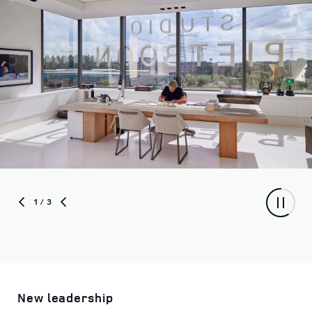
1
/ 3
New leadership