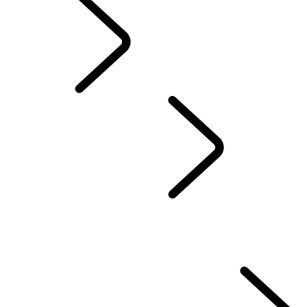
Dutch
Discovery Stories
...
OVERZICHT
HET VERHAAL VAN DE DISCOVERY
35 JAAR DISCOVERY
Het perfecte kinderzitje vinden
Uw hond koel houden