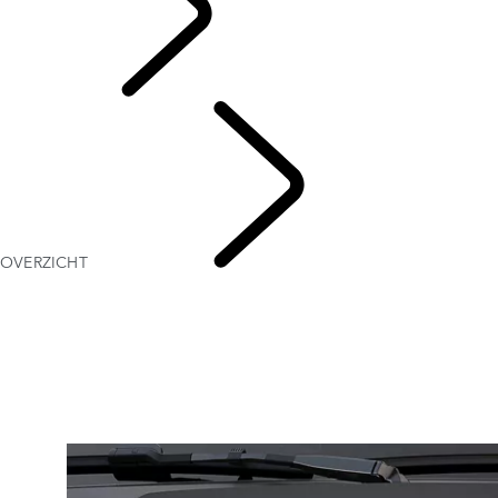
Dutch
OVERZICHT
DEFEND