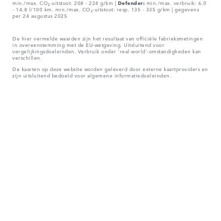
min./max. CO₂-uitstoot: 208 - 224 g/km |
Defender:
min./max. verbruik: 6,0
- 14,8 l/100 km, min./max. CO₂-uitstoot: resp. 135 - 335 g/km | gegevens
per 24 augustus 2025
De hier vermelde waarden zijn het resultaat van officiële fabrieksmetingen
in overeenstemming met de EU-wetgeving. Uitsluitend voor
vergelijkingsdoeleinden. Verbruik onder 'real-world'-omstandigheden kan
verschillen.
De kaarten op deze website worden geleverd door externe kaartproviders en
zijn uitsluitend bedoeld voor algemene informatiedoeleinden.