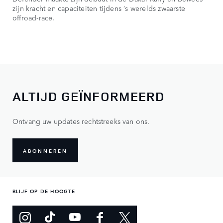
zijn kracht en capaciteiten tijdens ‘s werelds zwaarste
offroad-race.
ALTIJD GEÏNFORMEERD
Ontvang uw updates rechtstreeks van ons.
ABONNEREN
BLIJF OP DE HOOGTE