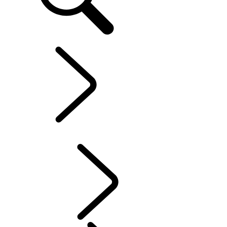
DEFENDER WORLD
...
AUTOSPORT​
OVERZICHT
HISTORIE
DOEL