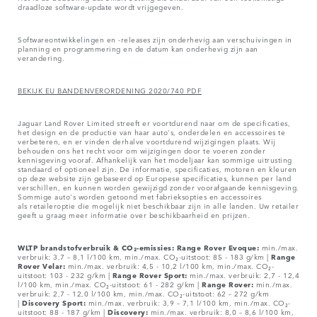
draadloze software-update wordt vrijgegeven.
Softwareontwikkelingen en -releases zijn onderhevig aan verschuivingen in
planning en programmering en de datum kan onderhevig zijn aan
verandering.
BEKIJK EU BANDENVERORDENING 2020/740 PDF
Jaguar Land Rover Limited streeft er voortdurend naar om de specificaties,
het design en de productie van haar auto's, onderdelen en accessoires te
verbeteren, en er vinden derhalve voortdurend wijzigingen plaats. Wij
behouden ons het recht voor om wijzigingen door te voeren zonder
kennisgeving vooraf. Afhankelijk van het modeljaar kan sommige uitrusting
standaard of optioneel zijn. De informatie, specificaties, motoren en kleuren
op deze website zijn gebaseerd op Europese specificaties, kunnen per land
verschillen, en kunnen worden gewijzigd zonder voorafgaande kennisgeving.
Sommige auto's worden getoond met fabrieksopties en accessoires
als retaileroptie die mogelijk niet beschikbaar zijn in alle landen. Uw retailer
geeft u graag meer informatie over beschikbaarheid en prijzen.
WLTP brandstofverbruik & CO₂-emissies: Range Rover Evoque:
min./max.
verbruik: 3,7 – 8,1 l/100 km, min./max. CO₂-uitstoot: 85 - 183 g/km |
Range
Rover Velar:
min./max. verbruik: 4,5 - 10,2 l/100 km, min./max. CO₂-
uitstoot: 103 - 232 g/km |
Range Rover Sport:
min./max. verbruik: 2,7 - 12,4
l/100 km, min./max. CO₂-uitstoot: 61 - 282 g/km |
Range Rover:
min./max.
verbruik: 2,7 - 12,0 l/100 km, min./max. CO₂-uitstoot: 62 – 272 g/km
|
Discovery Sport:
min./max. verbruik: 3,9 – 7,1 l/100 km, min./max. CO₂-
uitstoot: 88 - 187 g/km |
Discovery:
min./max. verbruik: 8,0 – 8,6 l/100 km,