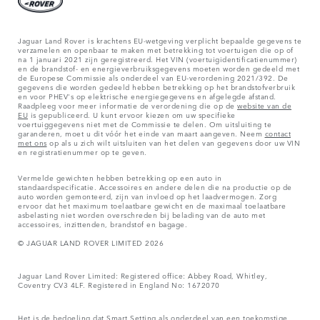
Jaguar Land Rover is krachtens EU-wetgeving verplicht bepaalde gegevens te
verzamelen en openbaar te maken met betrekking tot voertuigen die op of
na 1 januari 2021 zijn geregistreerd. Het VIN (voertuigidentificatienummer)
en de brandstof- en energieverbruiksgegevens moeten worden gedeeld met
de Europese Commissie als onderdeel van EU-verordening 2021/392. De
gegevens die worden gedeeld hebben betrekking op het brandstofverbruik
en voor PHEV's op elektrische energiegegevens en afgelegde afstand.
Raadpleeg voor meer informatie de verordening die op de
website van de
EU
is gepubliceerd. U kunt ervoor kiezen om uw specifieke
voertuiggegevens niet met de Commissie te delen. Om uitsluiting te
garanderen, moet u dit vóór het einde van maart aangeven. Neem
contact
met ons
op als u zich wilt uitsluiten van het delen van gegevens door uw VIN
en registratienummer op te geven.
Vermelde gewichten hebben betrekking op een auto in
standaardspecificatie. Accessoires en andere delen die na productie op de
auto worden gemonteerd, zijn van invloed op het laadvermogen. Zorg
ervoor dat het maximum toelaatbare gewicht en de maximaal toelaatbare
asbelasting niet worden overschreden bij belading van de auto met
accessoires, inzittenden, brandstof en bagage.
© JAGUAR LAND ROVER LIMITED 2026
Jaguar Land Rover Limited: Registered office: Abbey Road, Whitley,
Coventry CV3 4LF. Registered in England No: 1672070
Het is de bedoeling dat Smart Setting als onderdeel van een toekomstige