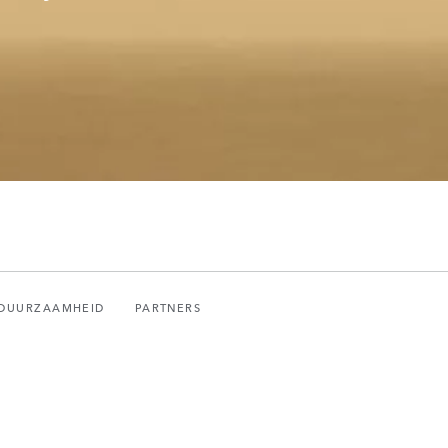
DUURZAAMHEID
PARTNERS