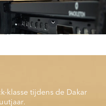
k-klasse tijdens de Dakar
uutjaar.