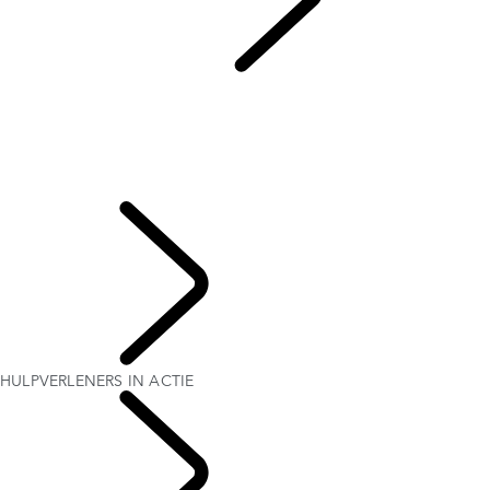
RODE KRUIS
...
HULPVERLENERS IN ACTIE
OVERZICHT
KONINKLIJKE DEFENDER
HULPVERLENERS IN ACTIE
GETEST DOOR EXPERTS VAN HET RODE KRUIS
70-JARIG JUBILEUM
DOEL
HULPVERLENERS IN ACTIE