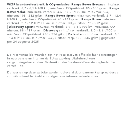
WLTP brandstofverbruik & CO₂-emissies: Range Rover Evoque:
min./max.
verbruik: 3,7 – 8,1 l/100 km, min./max. CO₂-uitstoot: 85 - 183 g/km |
Range
Rover Velar:
min./max. verbruik: 4,5 - 10,2 l/100 km, min./max. CO₂-
uitstoot: 103 - 232 g/km |
Range Rover Sport:
min./max. verbruik: 2,7 - 12,4
l/100 km, min./max. CO₂-uitstoot: 61 - 282 g/km |
Range Rover:
min./max.
verbruik: 2,7 - 12,0 l/100 km, min./max. CO₂-uitstoot: 62 – 272 g/km
|
Discovery Sport:
min./max. verbruik: 3,9 – 7,1 l/100 km, min./max. CO₂-
uitstoot: 88 - 187 g/km |
Discovery:
min./max. verbruik: 8,0 – 8,6 l/100 km,
min./max. CO₂-uitstoot: 208 - 224 g/km |
Defender:
min./max. verbruik: 6,0
- 14,8 l/100 km, min./max. CO₂-uitstoot: resp. 135 - 335 g/km | gegevens
per 24 augustus 2025
De hier vermelde waarden zijn het resultaat van officiële fabrieksmetingen
in overeenstemming met de EU-wetgeving. Uitsluitend voor
vergelijkingsdoeleinden. Verbruik onder 'real-world'-omstandigheden kan
verschillen.
De kaarten op deze website worden geleverd door externe kaartproviders en
zijn uitsluitend bedoeld voor algemene informatiedoeleinden.