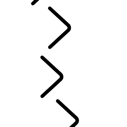
Dutch
DOEL
...
RODE
KRUIS
Tusk