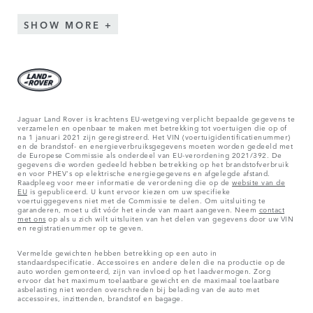
SHOW MORE
Jaguar Land Rover is krachtens EU-wetgeving verplicht bepaalde gegevens te
verzamelen en openbaar te maken met betrekking tot voertuigen die op of
na 1 januari 2021 zijn geregistreerd. Het VIN (voertuigidentificatienummer)
en de brandstof- en energieverbruiksgegevens moeten worden gedeeld met
de Europese Commissie als onderdeel van EU-verordening 2021/392. De
gegevens die worden gedeeld hebben betrekking op het brandstofverbruik
en voor PHEV's op elektrische energiegegevens en afgelegde afstand.
Raadpleeg voor meer informatie de verordening die op de
website van de
EU
is gepubliceerd. U kunt ervoor kiezen om uw specifieke
voertuiggegevens niet met de Commissie te delen. Om uitsluiting te
garanderen, moet u dit vóór het einde van maart aangeven. Neem
contact
met ons
op als u zich wilt uitsluiten van het delen van gegevens door uw VIN
en registratienummer op te geven.
Vermelde gewichten hebben betrekking op een auto in
standaardspecificatie. Accessoires en andere delen die na productie op de
auto worden gemonteerd, zijn van invloed op het laadvermogen. Zorg
ervoor dat het maximum toelaatbare gewicht en de maximaal toelaatbare
asbelasting niet worden overschreden bij belading van de auto met
accessoires, inzittenden, brandstof en bagage.