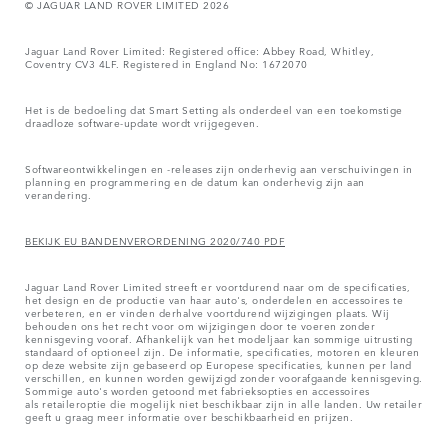
© JAGUAR LAND ROVER LIMITED 2026
Jaguar Land Rover Limited: Registered office: Abbey Road, Whitley,
Coventry CV3 4LF. Registered in England No: 1672070
Het is de bedoeling dat Smart Setting als onderdeel van een toekomstige
draadloze software-update wordt vrijgegeven.
Softwareontwikkelingen en -releases zijn onderhevig aan verschuivingen in
planning en programmering en de datum kan onderhevig zijn aan
verandering.
BEKIJK EU BANDENVERORDENING 2020/740 PDF
Jaguar Land Rover Limited streeft er voortdurend naar om de specificaties,
het design en de productie van haar auto's, onderdelen en accessoires te
verbeteren, en er vinden derhalve voortdurend wijzigingen plaats. Wij
behouden ons het recht voor om wijzigingen door te voeren zonder
kennisgeving vooraf. Afhankelijk van het modeljaar kan sommige uitrusting
standaard of optioneel zijn. De informatie, specificaties, motoren en kleuren
op deze website zijn gebaseerd op Europese specificaties, kunnen per land
verschillen, en kunnen worden gewijzigd zonder voorafgaande kennisgeving.
Sommige auto's worden getoond met fabrieksopties en accessoires
als retaileroptie die mogelijk niet beschikbaar zijn in alle landen. Uw retailer
geeft u graag meer informatie over beschikbaarheid en prijzen.