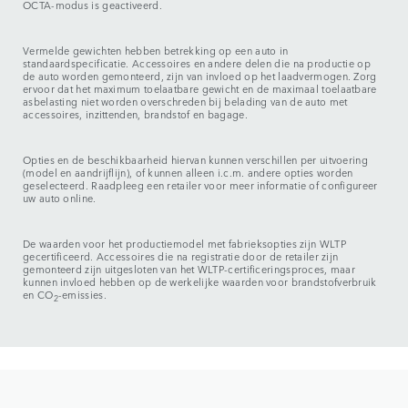
OCTA-modus is geactiveerd.
Vermelde gewichten hebben betrekking op een auto in
standaardspecificatie. Accessoires en andere delen die na productie op
de auto worden gemonteerd, zijn van invloed op het laadvermogen. Zorg
ervoor dat het maximum toelaatbare gewicht en de maximaal toelaatbare
asbelasting niet worden overschreden bij belading van de auto met
accessoires, inzittenden, brandstof en bagage.
Opties en de beschikbaarheid hiervan kunnen verschillen per uitvoering
(model en aandrijflijn), of kunnen alleen i.c.m. andere opties worden
geselecteerd. Raadpleeg een retailer voor meer informatie of configureer
uw auto online.
De waarden voor het productiemodel met fabrieksopties zijn WLTP
gecertificeerd. Accessoires die na registratie door de retailer zijn
gemonteerd zijn uitgesloten van het WLTP-certificeringsproces, maar
kunnen invloed hebben op de werkelijke waarden voor brandstofverbruik
en CO
-emissies.
2