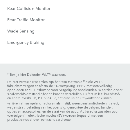
Rear Collision Monitor
Rear Traffic Monitor
Wade Sensing
Emergency Braking
††
Bekijk hier Defender WLTP-waarden.
De hier vermelde waarden zijn het resultaat van officiële WLTP-
fabrieksmetingen conform de EU-wetgeving. PHEV met een volledig
opgeladen accu. Uitsluitend voor vergelijkingsdoeleinden. Waarden onder
'real-world'-omstandigheden kunnen verschillen. Cijfers m.b.t. brandstof-
en energieverbruik, PHEV eAER, actieradius en CO
-uitstoot kunnen
2
variëren al naargelang factoren als rijstijl, weersomstandigheden, traject,
wegenstaat, belading van het voertuig, gemonteerde velgen, banden,
opties en accessoires, en de staat van de accu. Actieradiuswaarden voor
voertuigen in elektrische modus (EV) worden bepaald met een
productiemodel over een standaardroute.