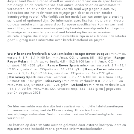
Jaguar Land Rover Limited streeft er voortdurend naar om de specificaties,
het design en de productie van haar auto's, onderdelen en accessoires te
verbeteren, en er vinden derhalve voortdurend wijzigingen plaats. Wij
behouden ons het recht voor om wijzigingen door te voeren zonder
kennisgeving vooraf. Afhankelijk van het modeljaar kan sommige uitrusting
standaard of optioneel zijn. De informatie, specificaties, motoren en kleuren
op deze website zijn gebaseerd op Europese specificaties, kunnen per land
verschillen, en kunnen worden gewijzigd zonder voorafgaande kennisgeving.
Sommige auto's worden getoond met fabrieksopties en accessoires
als retaileroptie die mogelijk niet beschikbaar zijn in alle landen. Uw retailer
geeft u graag meer informatie over beschikbaarheid en prijzen.
WLTP brandstofverbruik & CO₂-emissies: Range Rover Evoque:
min./max.
verbruik: 3,7 – 8,1 l/100 km, min./max. CO₂-uitstoot: 85 - 183 g/km |
Range
Rover Velar:
min./max. verbruik: 4,5 - 10,2 l/100 km, min./max. CO₂-
uitstoot: 103 - 232 g/km |
Range Rover Sport:
min./max. verbruik: 2,7 - 12,4
l/100 km, min./max. CO₂-uitstoot: 61 - 282 g/km |
Range Rover:
min./max.
verbruik: 2,7 - 12,0 l/100 km, min./max. CO₂-uitstoot: 62 – 272 g/km
|
Discovery Sport:
min./max. verbruik: 3,9 – 7,1 l/100 km, min./max. CO₂-
uitstoot: 88 - 187 g/km |
Discovery:
min./max. verbruik: 8,0 – 8,6 l/100 km,
min./max. CO₂-uitstoot: 208 - 224 g/km |
Defender:
min./max. verbruik: 6,0
- 14,8 l/100 km, min./max. CO₂-uitstoot: resp. 135 - 335 g/km | gegevens
per 24 augustus 2025
De hier vermelde waarden zijn het resultaat van officiële fabrieksmetingen
in overeenstemming met de EU-wetgeving. Uitsluitend voor
vergelijkingsdoeleinden. Verbruik onder 'real-world'-omstandigheden kan
verschillen.
De kaarten op deze website worden geleverd door externe kaartproviders en
zijn uitsluitend bedoeld voor algemene informatiedoeleinden.