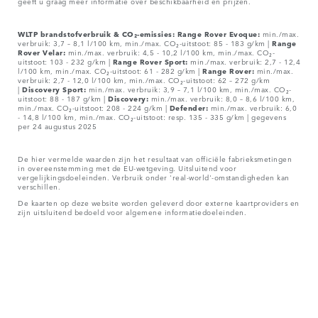
geeft u graag meer informatie over beschikbaarheid en prijzen.
WLTP brandstofverbruik & CO₂-emissies: Range Rover Evoque:
min./max.
verbruik: 3,7 – 8,1 l/100 km, min./max. CO₂-uitstoot: 85 - 183 g/km |
Range
Rover Velar:
min./max. verbruik: 4,5 - 10,2 l/100 km, min./max. CO₂-
uitstoot: 103 - 232 g/km |
Range Rover Sport:
min./max. verbruik: 2,7 - 12,4
l/100 km, min./max. CO₂-uitstoot: 61 - 282 g/km |
Range Rover:
min./max.
verbruik: 2,7 - 12,0 l/100 km, min./max. CO₂-uitstoot: 62 – 272 g/km
|
Discovery Sport:
min./max. verbruik: 3,9 – 7,1 l/100 km, min./max. CO₂-
uitstoot: 88 - 187 g/km |
Discovery:
min./max. verbruik: 8,0 – 8,6 l/100 km,
min./max. CO₂-uitstoot: 208 - 224 g/km |
Defender:
min./max. verbruik: 6,0
- 14,8 l/100 km, min./max. CO₂-uitstoot: resp. 135 - 335 g/km | gegevens
per 24 augustus 2025
De hier vermelde waarden zijn het resultaat van officiële fabrieksmetingen
in overeenstemming met de EU-wetgeving. Uitsluitend voor
vergelijkingsdoeleinden. Verbruik onder 'real-world'-omstandigheden kan
verschillen.
De kaarten op deze website worden geleverd door externe kaartproviders en
zijn uitsluitend bedoeld voor algemene informatiedoeleinden.