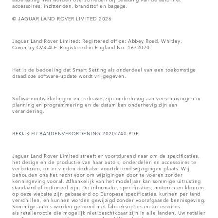
accessoires, inzittenden, brandstof en bagage.
© JAGUAR LAND ROVER LIMITED 2026
Jaguar Land Rover Limited: Registered office: Abbey Road, Whitley,
Coventry CV3 4LF. Registered in England No: 1672070
Het is de bedoeling dat Smart Setting als onderdeel van een toekomstige
draadloze software-update wordt vrijgegeven.
Softwareontwikkelingen en -releases zijn onderhevig aan verschuivingen in
planning en programmering en de datum kan onderhevig zijn aan
verandering.
BEKIJK EU BANDENVERORDENING 2020/740 PDF
Jaguar Land Rover Limited streeft er voortdurend naar om de specificaties,
het design en de productie van haar auto's, onderdelen en accessoires te
verbeteren, en er vinden derhalve voortdurend wijzigingen plaats. Wij
behouden ons het recht voor om wijzigingen door te voeren zonder
kennisgeving vooraf. Afhankelijk van het modeljaar kan sommige uitrusting
standaard of optioneel zijn. De informatie, specificaties, motoren en kleuren
op deze website zijn gebaseerd op Europese specificaties, kunnen per land
verschillen, en kunnen worden gewijzigd zonder voorafgaande kennisgeving.
Sommige auto's worden getoond met fabrieksopties en accessoires
als retaileroptie die mogelijk niet beschikbaar zijn in alle landen. Uw retailer