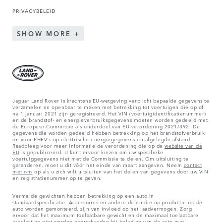
PRIVACYBELEID
SHOW MORE
Jaguar Land Rover is krachtens EU-wetgeving verplicht bepaalde gegevens te
verzamelen en openbaar te maken met betrekking tot voertuigen die op of
na 1 januari 2021 zijn geregistreerd. Het VIN (voertuigidentificatienummer)
en de brandstof- en energieverbruiksgegevens moeten worden gedeeld met
de Europese Commissie als onderdeel van EU-verordening 2021/392. De
gegevens die worden gedeeld hebben betrekking op het brandstofverbruik
en voor PHEV's op elektrische energiegegevens en afgelegde afstand.
Raadpleeg voor meer informatie de verordening die op de
website van de
EU
is gepubliceerd. U kunt ervoor kiezen om uw specifieke
voertuiggegevens niet met de Commissie te delen. Om uitsluiting te
garanderen, moet u dit vóór het einde van maart aangeven. Neem
contact
met ons
op als u zich wilt uitsluiten van het delen van gegevens door uw VIN
en registratienummer op te geven.
Vermelde gewichten hebben betrekking op een auto in
standaardspecificatie. Accessoires en andere delen die na productie op de
auto worden gemonteerd, zijn van invloed op het laadvermogen. Zorg
ervoor dat het maximum toelaatbare gewicht en de maximaal toelaatbare
asbelasting niet worden overschreden bij belading van de auto met