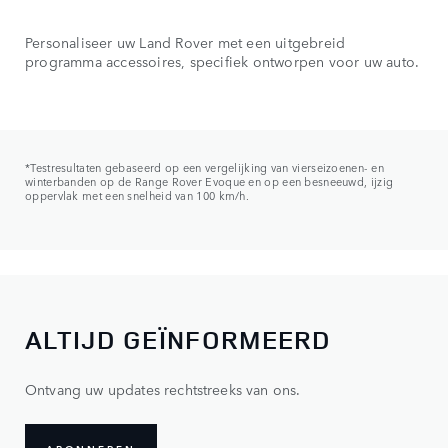
Personaliseer uw Land Rover met een uitgebreid
programma accessoires, specifiek ontworpen voor uw auto.
*Testresultaten gebaseerd op een vergelijking van vierseizoenen- en
winterbanden op de Range Rover Evoque en op een besneeuwd, ijzig
oppervlak met een snelheid van 100 km/h.
ALTIJD GEÏNFORMEERD
Ontvang uw updates rechtstreeks van ons.
ABONNEREN