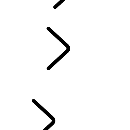
CONTACT
BLUETOOTH
HANDLEIDINGEN & INSTRUCTIEBOEKJES
ONS PROGRAMMA SUV'S MET HYBRIDE, BENZINE OF EURO 6
DIESEL
ORIGINELE ONDERDELEN
ACCESSOIRES
WINTERCHECK
WLTP
GARANTIE EN ASSISTANCE