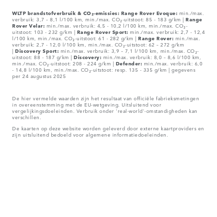
WLTP brandstofverbruik & CO₂-emissies: Range Rover Evoque:
min./max.
verbruik: 3,7 – 8,1 l/100 km, min./max. CO₂-uitstoot: 85 - 183 g/km |
Range
Rover Velar:
min./max. verbruik: 4,5 - 10,2 l/100 km, min./max. CO₂-
uitstoot: 103 - 232 g/km |
Range Rover Sport:
min./max. verbruik: 2,7 - 12,4
l/100 km, min./max. CO₂-uitstoot: 61 - 282 g/km |
Range Rover:
min./max.
verbruik: 2,7 - 12,0 l/100 km, min./max. CO₂-uitstoot: 62 – 272 g/km
|
Discovery Sport:
min./max. verbruik: 3,9 – 7,1 l/100 km, min./max. CO₂-
uitstoot: 88 - 187 g/km |
Discovery:
min./max. verbruik: 8,0 – 8,6 l/100 km,
min./max. CO₂-uitstoot: 208 - 224 g/km |
Defender:
min./max. verbruik: 6,0
- 14,8 l/100 km, min./max. CO₂-uitstoot: resp. 135 - 335 g/km | gegevens
per 24 augustus 2025
De hier vermelde waarden zijn het resultaat van officiële fabrieksmetingen
in overeenstemming met de EU-wetgeving. Uitsluitend voor
vergelijkingsdoeleinden. Verbruik onder 'real-world'-omstandigheden kan
verschillen.
De kaarten op deze website worden geleverd door externe kaartproviders en
zijn uitsluitend bedoeld voor algemene informatiedoeleinden.