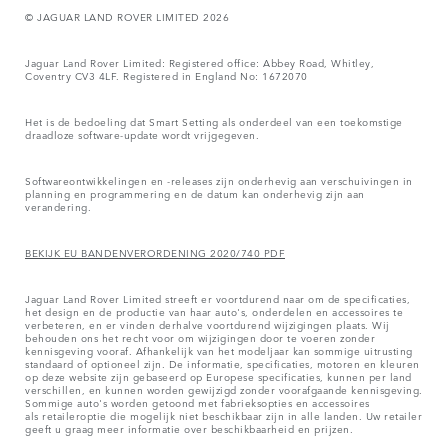
© JAGUAR LAND ROVER LIMITED 2026
Jaguar Land Rover Limited: Registered office: Abbey Road, Whitley,
Coventry CV3 4LF. Registered in England No: 1672070
Het is de bedoeling dat Smart Setting als onderdeel van een toekomstige
draadloze software-update wordt vrijgegeven.
Softwareontwikkelingen en -releases zijn onderhevig aan verschuivingen in
planning en programmering en de datum kan onderhevig zijn aan
verandering.
BEKIJK EU BANDENVERORDENING 2020/740 PDF
Jaguar Land Rover Limited streeft er voortdurend naar om de specificaties,
het design en de productie van haar auto's, onderdelen en accessoires te
verbeteren, en er vinden derhalve voortdurend wijzigingen plaats. Wij
behouden ons het recht voor om wijzigingen door te voeren zonder
kennisgeving vooraf. Afhankelijk van het modeljaar kan sommige uitrusting
standaard of optioneel zijn. De informatie, specificaties, motoren en kleuren
op deze website zijn gebaseerd op Europese specificaties, kunnen per land
verschillen, en kunnen worden gewijzigd zonder voorafgaande kennisgeving.
Sommige auto's worden getoond met fabrieksopties en accessoires
als retaileroptie die mogelijk niet beschikbaar zijn in alle landen. Uw retailer
geeft u graag meer informatie over beschikbaarheid en prijzen.