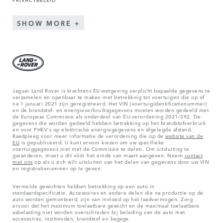
SHOW MORE
Jaguar Land Rover is krachtens EU-wetgeving verplicht bepaalde gegevens te
verzamelen en openbaar te maken met betrekking tot voertuigen die op of
na 1 januari 2021 zijn geregistreerd. Het VIN (voertuigidentificatienummer)
en de brandstof- en energieverbruiksgegevens moeten worden gedeeld met
de Europese Commissie als onderdeel van EU-verordening 2021/392. De
gegevens die worden gedeeld hebben betrekking op het brandstofverbruik
en voor PHEV's op elektrische energiegegevens en afgelegde afstand.
Raadpleeg voor meer informatie de verordening die op de
website van de
EU
is gepubliceerd. U kunt ervoor kiezen om uw specifieke
voertuiggegevens niet met de Commissie te delen. Om uitsluiting te
garanderen, moet u dit vóór het einde van maart aangeven. Neem
contact
met ons
op als u zich wilt uitsluiten van het delen van gegevens door uw VIN
en registratienummer op te geven.
Vermelde gewichten hebben betrekking op een auto in
standaardspecificatie. Accessoires en andere delen die na productie op de
auto worden gemonteerd, zijn van invloed op het laadvermogen. Zorg
ervoor dat het maximum toelaatbare gewicht en de maximaal toelaatbare
asbelasting niet worden overschreden bij belading van de auto met
accessoires, inzittenden, brandstof en bagage.